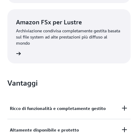
Amazon FSx per Lustre
Archiviazione condivisa completamente gestita basata
sul file system ad alte prestazioni più diffuso al
mondo
rmazioni
Vantaggi
Ricco di funzionalità e completamente gestito
Amazon FSx semplifica la fornitura di
Altamente disponibile e protetto
un'archiviazione di file ampiamente accessibile e ad