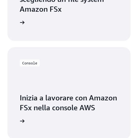
flessibilità necessaria per connetterti dagli ambienti
Amazon FSx
Linux, Windows e macOS.
ormazioni
Console
Inizia a lavorare con Amazon
FSx nella console AWS
Accedi