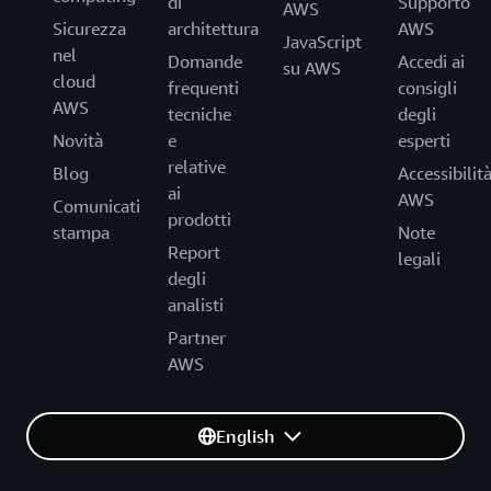
di
Supporto
AWS
Sicurezza
architettura
AWS
JavaScript
nel
Domande
Accedi ai
su AWS
cloud
frequenti
consigli
AWS
tecniche
degli
Novità
e
esperti
relative
Blog
Accessibilit
ai
AWS
Comunicati
prodotti
stampa
Note
Report
legali
degli
analisti
Partner
AWS
English