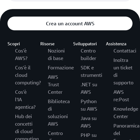
Crea un account AWS
Scopri
Risorse
Sviluppatori
Assistenza
Cos'è
Nozioni
Centro
Contattaci
AWS?
di base
builder
Inoltra
Cos'è il
Formazione
SDK e
un ticket
cloud
strumenti
di
AWS
computing?
supporto
Trust
.NET su
Cos'è
Center
AWS
AWS
l'IA
re:Post
Biblioteca
Python
agentica?
di
su AWS
Knowledge
Hub dei
soluzioni
Center
Java su
concetti
AWS
AWS
Panoramica
di cloud
Centro
del
PHP su
computing