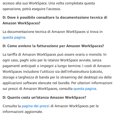
accesso alla sua WorkSpace. Una volta completata questa
operazione, potrà eseguire l'accesso.
D: Dove è possibile consultare la documentazione tecnica di
Amazon WorkSpaces?
La documentazione tecnica di Amazon WorkSpaces si trova in
questa pagina
.
D: Come avviene la fatturazione per Amazon WorkSpaces?
La tariffa di Amazon WorkSpaces può essere oraria o mensile. In
ogni caso, paghi solo per le istanze WorkSpace avviate, senza
pagamenti anticipati o impegni a lungo termine. I costi di Amazon
WorkSpaces includono l'utilizzo sia dell'infrastruttura (calcolo,
storage e larghezza di banda per lo streaming del desktop) sia delle
applicazioni software elencate nel bundle. Per ulteriori informazioni
sui prezzi di Amazon WorkSpaces, consulta
questa pagina
.
D: Quanto costa un'istanza Amazon WorkSpace?
Consulta la
pagina dei prezzi
di Amazon WorkSpaces per le
informazioni aggiornate.