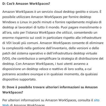
D: Cos'è Amazon WorkSpaces?
Amazon WorkSpaces è un servizio cloud desktop gestito e sicuro. È
possibile utilizzare Amazon WorkSpaces per fornire desktop
Windows o Linux in pochi minuti e fornire rapidamente migliaia di
desktop ai lavoratori di tutto il mondo. Puoi pagare mensilmente o
all'ora, solo per l'istanza WorkSpace che utilizzi, consentendo un
enorme risparmio sui costi in particolare rispetto alle infrastrutture
di VDI locali più comuni. Amazon WorkSpaces consente di eliminare
la complessità nella gestione dell'inventario, delle versioni e delle
patch del sistema operativo e dell'infrastruttura desktop virtuale
(VDI), che contribuisce a semplificare la strategia di distribuzione del
desktop. Con Amazon WorkSpaces, i tuoi utenti avranno a
disposizione un desktop veloce e reattivo di loro scelta, a cui
potranno accedere ovunque e in qualsiasi momento, da qualsiasi
dispositivo supportato.
D: Dove è possibile trovare ulteriori informazioni su Amazon
WorkSpaces?
Per ulteriori informazioni su Amazon WorkSpaces, consulta il
sito
Web
di Amazon WorkSpaces.