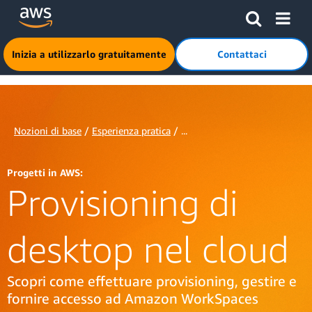
Passa al contenuto principale
Fai clic qui per tornare alla home page di Amazon Web Serv
Inizia a utilizzarlo gratuitamente
Contattaci
Nozioni di base
/
Esperienza pratica
/ ...
Progetti in AWS:
Provisioning di
desktop nel cloud
Scopri come effettuare provisioning, gestire e
fornire accesso ad Amazon WorkSpaces