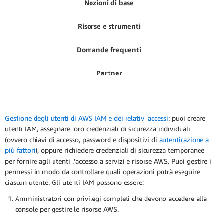
Nozioni di base
Risorse e strumenti
Domande frequenti
Partner
Gestione degli utenti di AWS IAM e dei relativi accessi
: puoi creare
utenti IAM, assegnare loro credenziali di sicurezza individuali
(ovvero chiavi di accesso, password e dispositivi di
autenticazione a
più fattori
), oppure richiedere credenziali di sicurezza temporanee
per fornire agli utenti l'accesso a servizi e risorse AWS. Puoi gestire i
permessi in modo da controllare quali operazioni potrà eseguire
ciascun utente. Gli utenti IAM possono essere:
Amministratori con privilegi completi che devono accedere alla
console per gestire le risorse AWS.