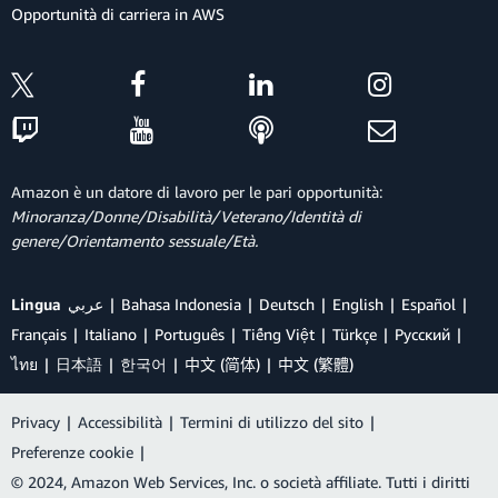
Opportunità di carriera in AWS
Amazon è un datore di lavoro per le pari opportunità:
Minoranza/Donne/Disabilità/Veterano/Identità di
genere/Orientamento sessuale/Età.
Lingua
عربي
Bahasa Indonesia
Deutsch
English
Español
Français
Italiano
Português
Tiếng Việt
Türkçe
Ρусский
ไทย
日本語
한국어
中文 (简体)
中文 (繁體)
Privacy
|
Accessibilità
|
Termini di utilizzo del sito
|
Preferenze cookie
|
© 2024, Amazon Web Services, Inc. o società affiliate. Tutti i diritti