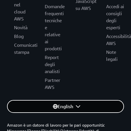
JavaScript
nel
Domande
Accedi ai
su AWS
cloud
frequenti
consigli
AWS
tecniche
degli
Novità
e
esperti
relative
Blog
Accessibilit
ai
AWS
Comunicati
prodotti
stampa
Note
Report
legali
degli
analisti
Partner
AWS
English
Amazon è un datore di lavoro per le pari opportunità:
Minoranza/Donne/Disabilità/Veterano/Identità di