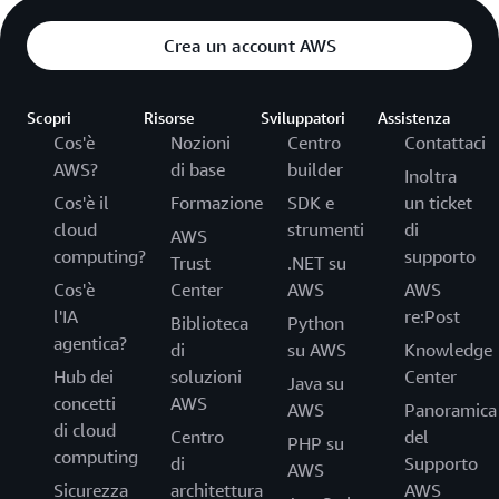
Crea un account AWS
Scopri
Risorse
Sviluppatori
Assistenza
Cos'è
Nozioni
Centro
Contattaci
AWS?
di base
builder
Inoltra
Cos'è il
Formazione
SDK e
un ticket
cloud
strumenti
di
AWS
computing?
supporto
Trust
.NET su
Cos'è
Center
AWS
AWS
l'IA
re:Post
Biblioteca
Python
agentica?
di
su AWS
Knowledge
Hub dei
soluzioni
Center
Java su
concetti
AWS
AWS
Panoramica
di cloud
Centro
del
PHP su
computing
di
Supporto
AWS
Sicurezza
architettura
AWS