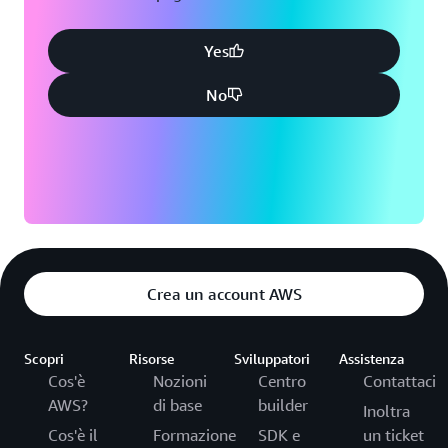
Yes
No
Crea un account AWS
Scopri
Risorse
Sviluppatori
Assistenza
Cos'è
Nozioni
Centro
Contattaci
AWS?
di base
builder
Inoltra
Cos'è il
Formazione
SDK e
un ticket