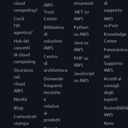
cloud
strumenti
di
AWS
computing?
supporto
Trust
.NET su
Cos'è
Center
AWS
AWS
l'IA
re:Post
Biblioteca
Python
agentica?
di
su AWS
Knowledge
Hub dei
soluzioni
Center
Java su
concetti
AWS
AWS
Panoramica
di cloud
Centro
del
PHP su
computing
di
Supporto
AWS
Sicurezza
architettura
AWS
JavaScript
nel
Domande
Accedi ai
su AWS
cloud
frequenti
consigli
AWS
tecniche
degli
Novità
e
esperti
relative
Blog
Accessibilit
ai
AWS
Comunicati
prodotti
stampa
Note