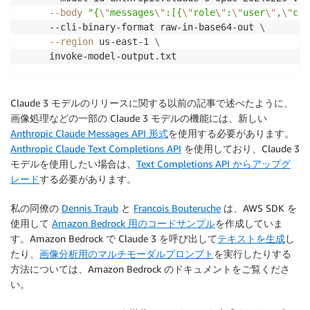
--body
"{
\"
messages
\"
:[{
\"
role
\"
:
\"
user
\"
,
\"
con
     --cli-binary-format raw-in-base64-out 
\
--region
 us-east-1 
\
     invoke-model-output.txt
Claude 3 モデルのリリースに関する以前の記事で述べたように、
画像処理などの一部の Claude 3 モデルの機能には、新しい
Anthropic Claude Messages API 形式
を使用する必要があります。
Anthropic Claude Text Completions API
を使用しており、Claude 3
モデルを使用したい場合は、
Text Completions API からアップグ
レード
する必要があります。
私の同僚の
Dennis Traub
と
Francois Bouteruche
は、AWS SDK を
使用して
Amazon Bedrock 用のコードサンプル
を作成していま
す。Amazon Bedrock で Claude 3 を呼び出して
テキストを生成
し
たり、
画像分析用のマルチモーダルプロンプト
を実行したりする
方法については、Amazon Bedrock のドキュメントをご覧くださ
い。