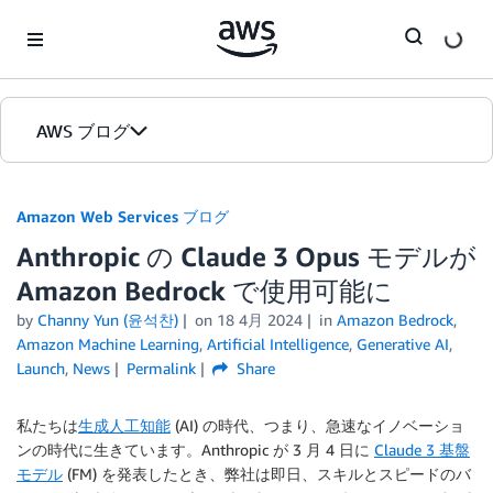
Skip to Main Content
AWS ブログ
ホーム
Amazon Web Services ブログ
Anthropic の Claude 3 Opus モデルが
カテゴリ
Amazon Bedrock で使用可能に
エディション
by
Channy Yun (윤석찬)
on
18 4月 2024
in
Amazon Bedrock
,
Amazon Machine Learning
,
Artificial Intelligence
,
Generative AI
,
Launch
,
News
Permalink
Share
私たちは
生成人工知能
(AI) の時代、つまり、急速なイノベーショ
ンの時代に生きています。Anthropic が 3 月 4 日に
Claude 3 基盤
モデル
(FM) を発表したとき、弊社は即日、スキルとスピードのバ