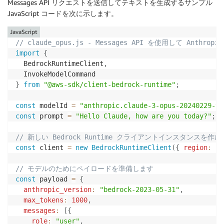
Messages API リクエストを送信してテキストを生成するサンプル
JavaScript コードを次に示します。
JavaScript
// claude_opus.js - Messages API を使用して Anthro
import
{
  BedrockRuntimeClient
,
}
from
"@aws-sdk/client-bedrock-runtime"
;
const
 modelId 
=
"anthropic.claude-3-opus-20240229-v1
const
 prompt 
=
"Hello Claude, how are you today?"
;
// 新しい Bedrock Runtime クライアントインスタンスを作
const
 client 
=
new
BedrockRuntimeClient
(
{
region
:
"u
// モデルのためにペイロードを準備します
const
 payload 
=
{
anthropic_version
:
"bedrock-2023-05-31"
,
max_tokens
:
1000
,
messages
:
[
{
role
:
"user"
,