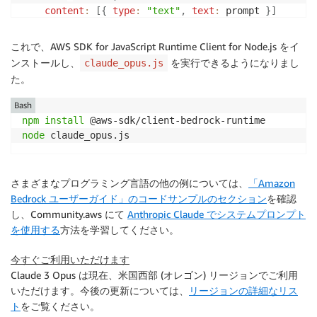
content
:
[
{
type
:
"text"
,
text
:
 prompt 
}
]
}
]
}
;
これで、AWS SDK for JavaScript Runtime Client for Node.js をイ
ンストールし、
を実行できるようになりまし
claude_opus.js
// ペイロードを使用して Claude を呼び出し、応答を待ちます
た。
const
 command 
=
new
InvokeModelCommand
(
{
contentType
:
"application/json"
,
Bash
body
:
JSON
.
stringify
(
payload
)
,
npm
install
node
 claude_opus.js
}
)
;
const
 apiResponse 
=
await
 client
.
send
(
command
)
;
さまざまなプログラミング言語の他の例については、
「Amazon
// Claude の応答をデコードして出力します
Bedrock ユーザーガイド」のコードサンプルのセクション
を確認
const
 decodedResponseBody 
=
new
TextDecoder
(
)
.
decode
し、Community.aws にて
Anthropic Claude でシステムプロンプト
const
 responseBody 
=
JSON
.
parse
(
decodedResponseBody
)
を使用する
方法を学習してください。
const
 text 
=
 responseBody
.
content
[
0
]
.
text
;
console
.
log
(
`
Response: 
${
text
}
`
)
;
今すぐご利用いただけます
Claude 3 Opus は現在、米国西部 (オレゴン) リージョンでご利用
いただけます。今後の更新については、
リージョンの詳細なリス
ト
をご覧ください。