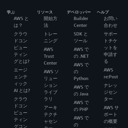
学ぶ
リソース
デベロッパー
ヘルプ
AWS と
開始方
Builder
お問い
は？
法
Center
合わせ
クラウ
トレー
SDK と
サポー
ドコン
ニング
ツール
トチケ
ピュー
ットを
AWS
AWS で
ティン
申請す
Trust
の .NET
グとは?
る
Center
AWS で
エージ
AWS
AWS ソ
の
ェンテ
re:Post
リュー
Python
ィック
ション
ナレッ
AWS で
AI とは?
ライブ
ジセン
の Java
クラウ
ラリ
ター
AWS で
ドコン
アーキ
AWS サ
の PHP
ピュー
テクチ
ポート
AWS で
ティン
ャセン
の概要
の
グコン
ター