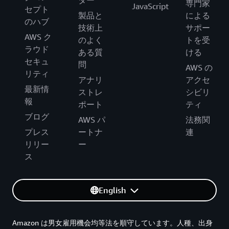
専門家
JavaScript
セプト
製品と
による
のハブ
技術上
サポー
AWS ク
のよく
トを受
ラウド
ある質
ける
セキュ
問
AWS の
リティ
アナリ
アクセ
最新情
ストレ
シビリ
報
ポート
ティ
ブログ
AWS パ
法務関
プレス
ートナ
連
リリー
ー
ス
English
Amazon は男女雇用機会均等法を順守しています。人種、出身