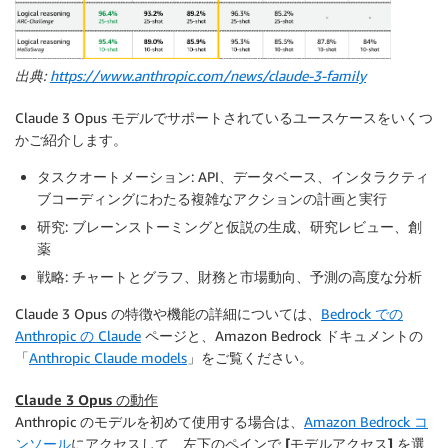
出典:
https://www.anthropic.com/news/claude-3-family
Claude 3 Opus モデルでサポートされているユースケースをいくつ
かご紹介します。
タスクオートメーション
: API、データベース、インタラクティ
ブコーディングにわたる複雑なアクションの計画と実行
研究
: ブレーンストーミングと仮説の生成、研究レビュー、創
薬
戦略
: チャートとグラフ、財務と市場動向、予測の高度な分析
Claude 3 Opus の特徴や機能の詳細については、
Bedrock での
Anthropic の Claude
ページと、Amazon Bedrock ドキュメントの
「
Anthropic Claude models
」をご覧ください。
Claude 3 Opus の動作
Anthropic のモデルを初めて使用する場合は、
Amazon Bedrock コ
ンソール
にアクセスして、左下のペインで
[モデルアクセス]
を選