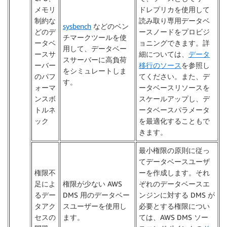
メモリ
ドレプリカを使用して
制約な
読み取り専用データベ
sysbench
などのベン
どのデ
ースノードをプロビジ
チマークツールを使
ータベ
ョニングできます。詳
用して、データベー
ースサ
細については、
データ
スサーバーに高負荷
ーバー
移行のソース
を参照し
をシミュレートしま
のパフ
てください。また、デ
す。
ォーマ
ータベースリソースを
ンスボ
スケールアップし、デ
トルネ
ータベースパラメータ
ック
を最適化することもで
きます。
最小権限の原則に従っ
てデータベースユーザ
権限不
ーを作成します。それ
足によ
権限が少ない AWS
ぞれのデータベースエ
るデー
DMS 用のデータベー
ンジンに対する DMS が
タアク
スユーザーを使用し
必要とする権限につい
セスの
ます。
ては、AWS DMS ソー