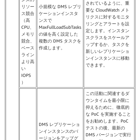
されているように、重
リソー
小規模な DMS レプリ
要な CloudWatch メト
ス競合
ケーションインスタ
リクスに対するモニタ
（高
ンスで
リングとアラートを設
CPU、
MaxFullLoadSubTasks
定します。インスタン
メモリ
の値を高く設定した
スクラスをスケールア
競合、
複数の DMS タスクを
ップするか、タスクを
ベース
作成します。
新しいレプリケーショ
ライン
ンインスタンスに移動
より高
できます。
い
IOPS
）
この活動に関連するダ
ウンタイムを最小限に
抑えるために、徹底的
な PoC を実施すること
をお勧めします。PoC
DMS レプリケーショ
テストの後、最新の
ンインスタンスのバ
DMS バージョンで実行
ージョンをアップグ