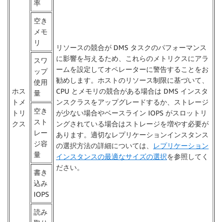
率
空き
メモ
リ
リソースの競合が DMS タスクのパフォーマンス
に影響を与えるため、これらのメトリクスにアラ
スワ
ームを設定してオペレーターに警告することをお
ップ
勧めします。ホストのリソース制限に基づいて、
使用
ホス
CPU とメモリの競合がある場合は DMS インスタ
量
トメ
ンスクラスをアップグレードするか、ストレージ
空き
トリ
が少ない場合やベースライン IOPS がスロットリ
スト
クス
ングされている場合はストレージを増やす必要が
レー
あります。適切なレプリケーションインスタンス
ジ容
の選択方法の詳細については、
レプリケーション
量
インスタンスの最適なサイズの選択
を参照してく
ださい。
書き
込み
IOPS
読み