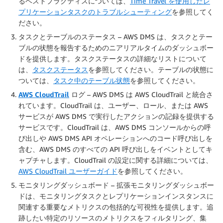
るベストプラクティスについては、
Time Travel を使用したレ
プリケーションタスクのトラブルシューティング
を参照してく
ださい。
タスクとテーブルのステータス
– AWS DMS は、タスクとテー
ブルの状態を報告するためのニアリアルタイムのダッシュボー
ドを提供します。タスクステータスの詳細なリストについて
は、
タスクステータス
を参照してください。テーブルの状態に
ついては、
タスク中のテーブル状態
を参照してください。
AWS CloudTrail
ログ
– AWS DMS は AWS CloudTrail と統合さ
れています。CloudTrail は、ユーザー、ロール、または AWS
サービスが AWS DMS で実行したアクションの記録を提供する
サービスです。CloudTrail は、AWS DMS コンソールからの呼
び出しや AWS DMS API オペレーションへのコード呼び出しを
含む、AWS DMS のすべての API 呼び出しをイベントとしてキ
ャプチャします。CloudTrail の設定に関する詳細については、
AWS CloudTrail ユーザーガイド
を参照してください。
モニタリングダッシュボード
– 拡張モニタリングダッシュボー
ドは、モニタリングタスクとレプリケーションインスタンスに
関連する重要なメトリクスの包括的な可視性を提供します。追
跡したい特定のリソースのメトリクスをフィルタリング、集