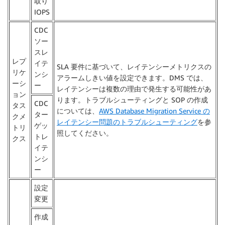
取り
IOPS
CDC
ソー
スレ
レプ
イテ
SLA 要件に基づいて、レイテンシーメトリクスの
リケ
ンシ
アラームしきい値を設定できます。DMS では、
ーシ
ー
レイテンシーは複数の理由で発生する可能性があ
ョン
ります。トラブルシューティングと SOP の作成
CDC
タス
については、
AWS Database Migration Service の
ター
クメ
レイテンシー問題のトラブルシューティング
を参
ゲッ
トリ
照してください。
トレ
クス
イテ
ンシ
ー
設定
変更
作成