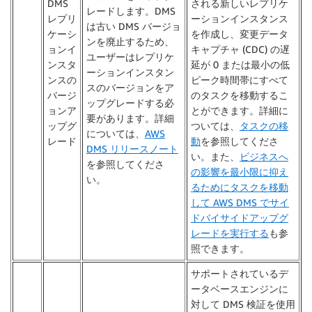
DMS
される新しいレプリケ
レードします。DMS
レプリ
ーションインスタンス
は古い DMS バージョ
ケーシ
を作成し、変更データ
ンを廃止するため、
ョンイ
キャプチャ (CDC) の遅
ユーザーはレプリケ
ンスタ
延が 0 または最小の低
ーションインスタン
ンスの
ピーク時間帯にすべて
スのバージョンをア
バージ
のタスクを移動するこ
ップグレードする必
ョンア
とができます。詳細に
要があります。詳細
ップグ
ついては、
タスクの移
については、
AWS
レード
動
を参照してくださ
DMS リリースノート
い。また、
ビジネスへ
を参照してくださ
の影響を最小限に抑え
い。
るためにタスクを移動
して AWS DMS でサイ
ドバイサイドアップグ
レードを実行する
も参
照できます。
サポートされているデ
ータベースエンジンに
対して DMS 検証を使用