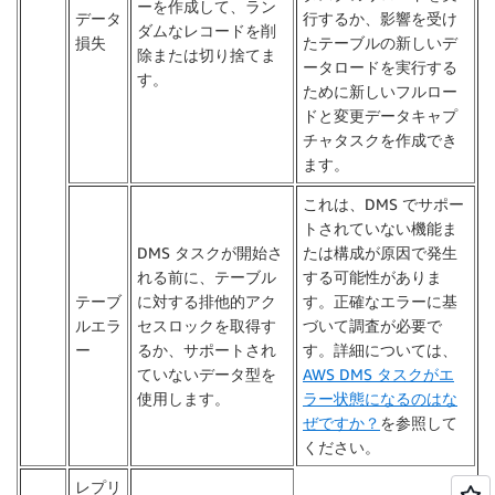
ーを作成して、ラン
データ
行するか、影響を受け
ダムなレコードを削
損失
たテーブルの新しいデ
除または切り捨てま
ータロードを実行する
す。
ために新しいフルロー
ドと変更データキャプ
チャタスクを作成でき
ます。
これは、DMS でサポー
トされていない機能ま
DMS タスクが開始さ
たは構成が原因で発生
れる前に、テーブル
する可能性がありま
テーブ
に対する排他的アク
す。正確なエラーに基
ルエラ
セスロックを取得す
づいて調査が必要で
ー
るか、サポートされ
す。詳細については、
ていないデータ型を
AWS DMS タスクがエ
使用します。
ラー状態になるのはな
ぜですか？
を参照して
ください。
レプリ