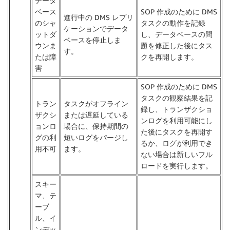
データ
ベース
SOP 作成のために DMS
進行中の DMS レプリ
のシャ
タスクの動作を記録
ケーションでデータ
ットダ
し、データベースの問
ベースを停止しま
ウンま
題を修正した後にタス
す。
たは障
クを再開します。
害
SOP 作成のために DMS
タスクの観察結果を記
トラン
タスクがオフライン
録し、トランザクショ
ザクシ
または遅延している
ンログを利用可能にし
ョンロ
場合に、保持期間の
た後にタスクを再開す
グの利
短いログをパージし
るか、ログが利用でき
用不可
ます。
ない場合は新しいフル
ロードを実行します。
スキー
マ、テ
ーブ
ル、イ
ンデッ