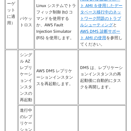
ーゲ
Linux システムでトラ
ト AMI を使用したデー
ット
フィック制御 (tc) コ
タベース移行中のネッ
に適
パケッ
マンドを使用する
トワーク問題のトラブ
用）
トロス
か、AWS Fault
ルシューティング
と
Injection Simulator
AWS DMS 診断サポー
(FIS) を使用します。
ト AMI の使用
を参照し
てください。
シング
ル AZ
レプリ
DMS は、レプリケーシ
AWS DMS レプリケ
ケーシ
ョンインスタンスの再
ーションインスタン
ョンイ
起動後に自動的にタス
スを再起動します。
ンスタ
クを再開します。
ンスの
再起動
進行中
のレプ
リケー
ション