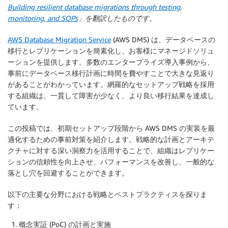
Building resilient database migrations through testing,
monitoring, and SOPs
」を翻訳したものです。
AWS Database Migration Service
(AWS DMS) は、データベースの
移行とレプリケーションを簡素化し、お客様にマネージドソリュ
ーションを提供します。多数のエンタープライズ導入事例から、
事前にデータベース移行計画に時間を費やすことで大きな見返り
があることがわかっています。網羅的なセットアップ戦略を採用
する組織は、一貫して障害が少なく、より良い移行結果を達成し
ています。
この投稿では、初期セットアップ段階から AWS DMS の実装を最
適化するための事前対策を紹介します。戦略的な計画とアーキテ
クチャに対する深い洞察力を活用することで、組織はレプリケー
ションの信頼性を向上させ、パフォーマンスを改善し、一般的な
落とし穴を回避することができます。
以下の主要な分野における戦略とベストプラクティスを探りま
す：
概念実証 (PoC) の計画と実施