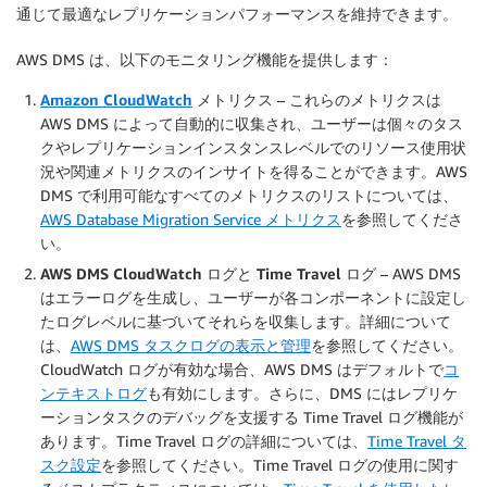
通じて最適なレプリケーションパフォーマンスを維持できます。
AWS DMS は、以下のモニタリング機能を提供します：
Amazon CloudWatch
メトリクス
– これらのメトリクスは
AWS DMS によって自動的に収集され、ユーザーは個々のタス
クやレプリケーションインスタンスレベルでのリソース使用状
況や関連メトリクスのインサイトを得ることができます。AWS
DMS で利用可能なすべてのメトリクスのリストについては、
AWS Database Migration Service メトリクス
を参照してくださ
い。
AWS DMS CloudWatch ログと Time Travel ログ
– AWS DMS
はエラーログを生成し、ユーザーが各コンポーネントに設定し
たログレベルに基づいてそれらを収集します。詳細について
は、
AWS DMS タスクログの表示と管理
を参照してください。
CloudWatch ログが有効な場合、AWS DMS はデフォルトで
コ
ンテキストログ
も有効にします。さらに、DMS にはレプリケ
ーションタスクのデバッグを支援する Time Travel ログ機能が
あります。Time Travel ログの詳細については、
Time Travel タ
スク設定
を参照してください。Time Travel ログの使用に関す