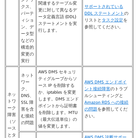
関連するテーブル変
クス、
サポートされている
更に対して異なるデ
パーテ
DDL ステートメント
の
ータ定義言語 (DDL)
ィショ
リストと
タスク設定
を
ステートメントを実
ン、デ
参照してください。
行します。
ータ型
などの
構造的
変更の
実行
AWS DMS セキュリ
ネット
ティグループからソ
ワー
AWS DMS エンドポイ
ース IP を削除する
ク、
ント接続障害
のトラブ
か、iptables を変更
ネッ
DNS、
ルシューティングと
します。DMS エンド
トワ
SSL 障
Amazon RDS への接続
ポイントから証明書
ーク
害を含
の問題
を参照してくだ
を削除します。MTU
障害
む接続
さい。
（最大伝送単位）の
（ソ
の問題
値を変更します。
ース
とタ
AWS DMS 診断サポー