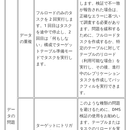
します。検証で不一致
が報告された場合は、
フルロードのみのタ
正確なエラーに基づい
スクを 2 回実行しま
て調査する必要があり
す。1 回目はタスク
ます。問題を緩和する
を途中で停止し、2
データ
ために、フルロードタ
回目は「何もしな
の重複
スクを作成するか、特
い」構成でターゲッ
定のテーブルに対して
トテーブル準備モー
テーブルのリロード
ドでタスクを実行し
（利用可能な場合）を
ます。
実行し、その後、進行
中のレプリケーション
タスクを作成してバッ
クフィルを実行できま
す。
このような種類の問題
デー
を避けるために、DMS
タの
検証の使用をお勧めし
問題
ます。テーブルまたは
ターゲットにトリガ
タスクのリロードを実