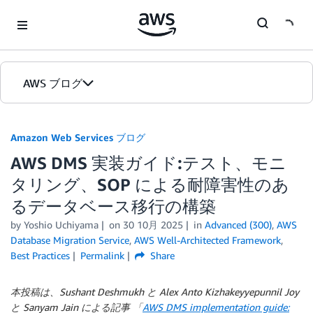
Skip to Main Content
AWS ブログ
ホーム
Amazon Web Services ブログ
AWS DMS 実装ガイド:テスト、モニ
カテゴリ
タリング、SOP による耐障害性のあ
エディション
るデータベース移行の構築
by
Yoshio Uchiyama
on
30 10月 2025
in
Advanced (300)
,
AWS
Database Migration Service
,
AWS Well-Architected Framework
,
Best Practices
Permalink
Share
本投稿は、Sushant Deshmukh と Alex Anto Kizhakeyyepunnil Joy
と Sanyam Jain による記事 「
AWS DMS implementation guide: