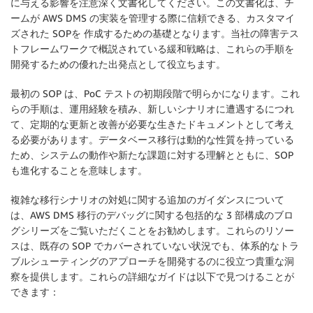
に与える影響を注意深く文書化してください。この文書化は、チ
ームが AWS DMS の実装を管理する際に信頼できる、カスタマイ
ズされた SOPを 作成するための基礎となります。当社の障害テス
トフレームワークで概説されている緩和戦略は、これらの手順を
開発するための優れた出発点として役立ちます。
最初の SOP は、PoC テストの初期段階で明らかになります。これ
らの手順は、運用経験を積み、新しいシナリオに遭遇するにつれ
て、定期的な更新と改善が必要な生きたドキュメントとして考え
る必要があります。データベース移行は動的な性質を持っている
ため、システムの動作や新たな課題に対する理解とともに、SOP
も進化することを意味します。
複雑な移行シナリオの対処に関する追加のガイダンスについて
は、AWS DMS 移行のデバッグに関する包括的な 3 部構成のブロ
グシリーズをご覧いただくことをお勧めします。これらのリソー
スは、既存の SOP でカバーされていない状況でも、体系的なトラ
ブルシューティングのアプローチを開発するのに役立つ貴重な洞
察を提供します。これらの詳細なガイドは以下で見つけることが
できます：