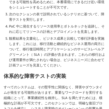
できる可能性を高めるために、本番環境にできるだけ近い環境
をシミュレートすることが不可欠です。
次のセクションの表で説明されているシナリオに基づいて、障
害テストを実行します。
PoC 中に発生するリソース使用率とボトルネックを追跡し、そ
れに応じてリソースの計画とデプロイメントを見直します。
観察結果を文書化し、ビジネス成果と比較して移行評価を実施
します。これには、移行活動と継続的なビジネス運用の両方に
ついて、移行復旧時間とアプリケーションのサービスレベルア
グリーメント（ SLA ）の評価が含まれます。これらの移行およ
び運用要件が満たされない場合は、ビジネスニーズに合わせて
計画フェーズを見直してください。
体系的な障害テストの実装
すべてのシステムは、その堅牢性に関係なく、障害やダウンタイ
ムが発生する可能性があります。重要なワークロードを実行する
組織にとって、事業継続性を維持し、SLA を満たすためには、積
極的な計画が不可欠です。このセクションでは、明確な復旧プロ
トコルを確立し、システム障害時のオペレーションへの影響を最