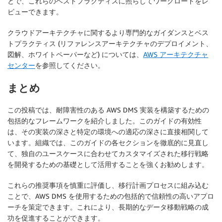
とで、これらのベストプラクティスに照らしてワークロードをレ
ビューできます。
クラウドアーキテクチャに関するより専門的なガイダンスとベス
トプラクティス (リファレンスアーキテクチャのデプロイメント、
図解、ホワイトペーパーなど) については、
AWS アーキテクチャ
センター
を参照してください。
まとめ
この投稿では、耐障害性のある AWS DMS 実装を構築するための
包括的なフレームワークを紹介しました。このガイドの有効性
は、その実装の深さと特定の環境への適応の深さに直接相関して
います。組織では、このガイドの各セクションを徹底的に見直し
て、独自のユースケースに合わせてカスタマイズされた移行戦略
を開発するための基礎として活用することを強くお勧めします。
これらの推奨事項を慎重に評価し、移行計画プロセスに組み込む
ことで、AWS DMS を使用するための包括的で信頼性の高いアプロ
ーチを策定できます。これにより、長期的なデータ移動戦略の成
功を促進することができます。