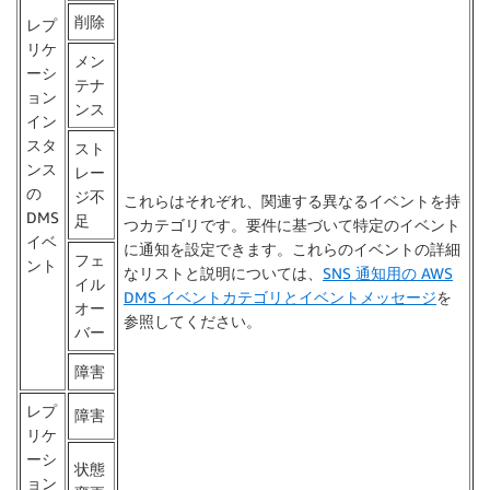
削除
レプ
リケ
メン
ーシ
テナ
ョン
ンス
イン
スタ
スト
ンス
レー
の
ジ不
これらはそれぞれ、関連する異なるイベントを持
DMS
足
つカテゴリです。要件に基づいて特定のイベント
イベ
に通知を設定できます。これらのイベントの詳細
フェ
ント
なリストと説明については、
SNS 通知用の AWS
イル
DMS イベントカテゴリとイベントメッセージ
を
オー
参照してください。
バー
障害
レプ
障害
リケ
ーシ
状態
ョン