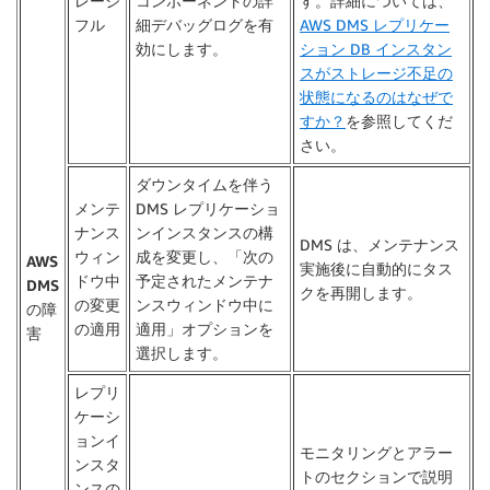
レージ
コンポーネントの詳
す。詳細については、
フル
細デバッグログを有
AWS DMS レプリケー
効にします。
ション DB インスタン
スがストレージ不足の
状態になるのはなぜで
すか？
を参照してくだ
さい。
ダウンタイムを伴う
メンテ
DMS レプリケーショ
ナンス
ンインスタンスの構
DMS は、メンテナンス
ウィン
成を変更し、「次の
AWS
実施後に自動的にタス
ドウ中
予定されたメンテナ
DMS
クを再開します。
の変更
ンスウィンドウ中に
の障
の適用
適用」オプションを
害
選択します。
レプリ
ケーシ
ョンイ
モニタリングとアラー
ンスタ
トのセクションで説明
ンスの