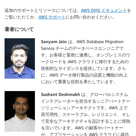
追加のサポートとリソースについては、
AWS DMS ドキュメント
を
ご覧いただくか、
AWS サポート
にお問い合わせください。
著者について
Sanyam Jain
は、AWS Database Migration
Service チームのデータベースエンジニアで
す。お客様と緊密に連携し、オンプレミスのワ
ークロードを AWS クラウドに移行するための
技術的なガイダンスを提供しています。さら
に、AWS データ移行製品の品質と機能の向上
において重要な役割を果たしています。
Sushant Deshmukh
は、グローバルシステム
インテグレーターを担当するシニアパートナー
ソリューションアーキテクトです。AWS 上で
高可用性、スケーラブル、レジリエント、そし
て安全なアーキテクチャを設計することに情熱
を注いでいます。AWS の顧客やパートナー
が、アプリケーションを AWS クラウドに成功