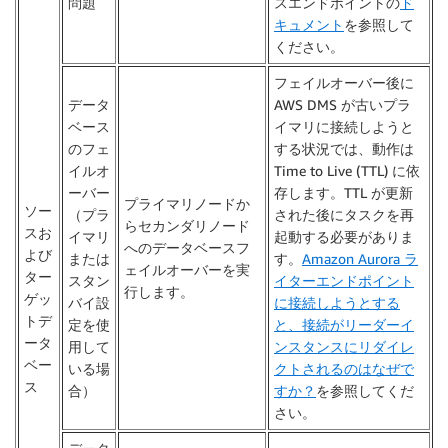
問題
スエンドポイントの
ド
キュメント
を参照して
ください。
フェイルオーバー後に
データ
AWS DMS が古いプラ
ベース
イマリに接続しようと
のフェ
する状況では、動作は
イルオ
Time to Live (TTL) に依
ーバー
存します。TTL が更新
プライマリノードか
ソー
（プラ
された後にタスクを再
らセカンダリノード
スお
イマリ
起動する必要がありま
へのデータベースフ
よび
または
す。
Amazon Aurora ラ
ェイルオーバーを実
ター
スタン
イターエンドポイント
行します。
ゲッ
バイ設
に接続しようとする
トデ
定を使
と、接続がリーダーイ
ータ
用して
ンスタンスにリダイレ
ベー
いる場
クトされるのはなぜで
ス
合）
すか？
を参照してくだ
さい。