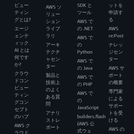
ピュー
SDK と
ットを
AWS ソ
ティン
ツール
申請す
リュー
グとは?
る
ション
AWS で
エージ
ライブ
の .NET
AWS
ェンテ
ラリ
re:Post
AWS で
ィック
アーキ
の
ナレッ
AI とは
テクチ
Python
ジセン
何です
ャセン
ター
AWS で
か?
ター
の Java
AWS サ
クラウ
製品と
ポート
AWS で
ドコン
技術上
の概要
の PHP
ピュー
のよく
専門家
AWS で
ティン
ある質
による
の
グコン
問
サポー
JavaScript
セプト
アナリ
トを受
のハブ
builders.flash
ストレ
ける
(AWS 公
AWS ク
ポート
AWS の
式ウェ
ラウド