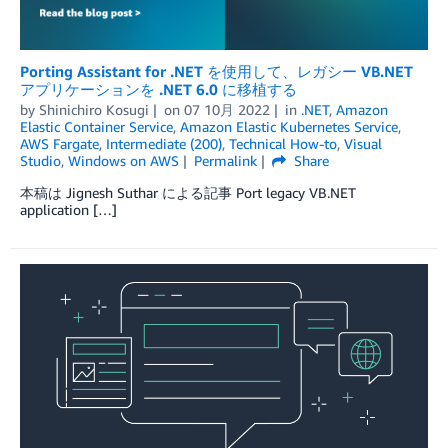
Porting Assistant for .NET を使用して、レガシー VB.NET
アプリケーションを .NET 6.0 に移植する
by
Shinichiro Kosugi
on
07 10月 2022
in
.NET
,
Amazon
Elastic Container Service
,
Amazon Elastic Kubernetes Service
,
AWS Fargate
,
Intermediate (200)
,
Technical How-to
,
Visual
Studio
,
Windows on AWS
Permalink
Share
本稿は Jignesh Suthar による記事 Port legacy VB.NET
application […]