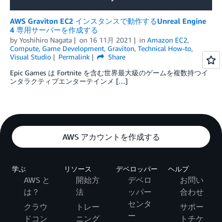
AWS Graviton EC2 インスタンスで動作するUnreal Engine
4 専用サーバーを作成する
by
Yoshihiro Nagata
on
16 11月 2021
in
Amazon EC2
,
Compute
,
Game Development
,
Graviton
,
Technical How-to
,
Visual Studio
Permalink
Share
Epic Games は Fortnite を含む世界最大級のゲームを複数持つイ
ンタラクティブエンターテインメ […]
AWS アカウントを作成する
学ぶ
リソース
デベロッパー
ヘルプ
AWS と
開始方
デベロ
お問い
は？
法
ッパー
合わせ
センタ
クラウ
トレー
サポー
ー
ドコン
ニング
トチケ