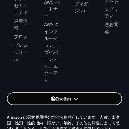
AWS パ
アクセ
ブマガ
セキュ
ートナ
シビリ
ジン)
リティ
ー
ティ
最新情
AWS の
法務関
報
インク
連
ブログ
ルージ
プレス
ョン、
リリー
ダイバ
ス
ーシテ
ィ、エ
クイテ
ィ
English
Amazon は男女雇用機会均等法を順守しています。人種、出身
国、性別、性的指向、障がい、年齢、その他の属性によって差
別することなく、平等に採用選考の機会を提供しています。