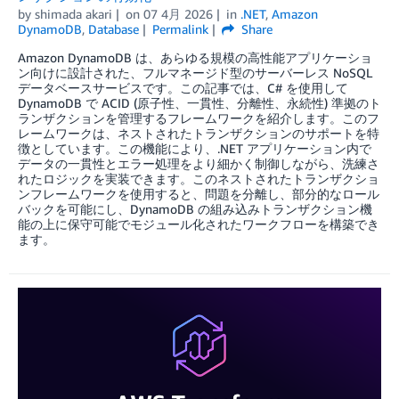
by
shimada akari
on
07 4月 2026
in
.NET
,
Amazon
DynamoDB
,
Database
Permalink
Share
Amazon DynamoDB は、あらゆる規模の高性能アプリケーショ
ン向けに設計された、フルマネージド型のサーバーレス NoSQL
データベースサービスです。この記事では、C# を使用して
DynamoDB で ACID (原子性、一貫性、分離性、永続性) 準拠のト
ランザクションを管理するフレームワークを紹介します。このフ
レームワークは、ネストされたトランザクションのサポートを特
徴としています。この機能により、.NET アプリケーション内で
データの一貫性とエラー処理をより細かく制御しながら、洗練さ
れたロジックを実装できます。このネストされたトランザクショ
ンフレームワークを使用すると、問題を分離し、部分的なロール
バックを可能にし、DynamoDB の組み込みトランザクション機
能の上に保守可能でモジュール化されたワークフローを構築でき
ます。