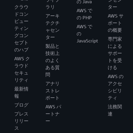
の Java
クラウ
ラリ
ター
AWS で
ドコン
アーキ
AWS サ
の PHP
ピュー
テクチ
ポート
AWS で
ティン
ャセン
の概要
の
グコン
ター
専門家
JavaScript
セプト
製品と
による
のハブ
技術上
サポー
AWS ク
のよく
トを受
ラウド
ある質
ける
セキュ
問
AWS の
リティ
アナリ
アクセ
最新情
ストレ
シビリ
報
ポート
ティ
ブログ
AWS パ
法務関
プレス
ートナ
連
リリー
ー
ス