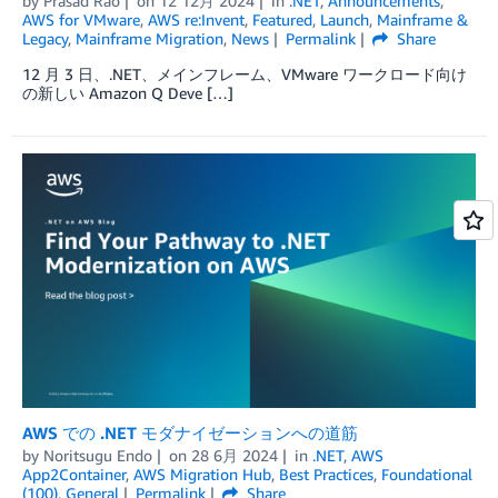
by
Prasad Rao
on
12 12月 2024
in
.NET
,
Announcements
,
AWS for VMware
,
AWS re:Invent
,
Featured
,
Launch
,
Mainframe &
Legacy
,
Mainframe Migration
,
News
Permalink
Share
12 月 3 日、.NET、メインフレーム、VMware ワークロード向け
の新しい Amazon Q Deve […]
AWS での .NET モダナイゼーションへの道筋
by
Noritsugu Endo
on
28 6月 2024
in
.NET
,
AWS
App2Container
,
AWS Migration Hub
,
Best Practices
,
Foundational
(100)
,
General
Permalink
Share