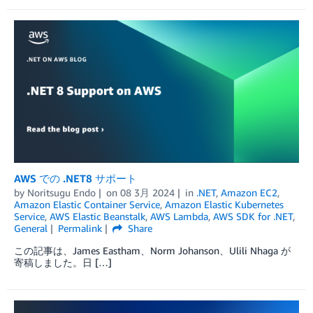
AWS での .NET8 サポート
by
Noritsugu Endo
on
08 3月 2024
in
.NET
,
Amazon EC2
,
Amazon Elastic Container Service
,
Amazon Elastic Kubernetes
Service
,
AWS Elastic Beanstalk
,
AWS Lambda
,
AWS SDK for .NET
,
General
Permalink
Share
この記事は、James Eastham、Norm Johanson、Ulili Nhaga が
寄稿しました。日 […]