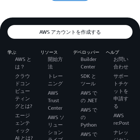
AWS アカウントを作成する
学ぶ
リソース
デベロッパー
ヘルプ
AWS と
開始方
Builder
お問い
は？
法
Center
合わせ
クラウ
トレー
SDK と
サポー
ドコン
ニング
ツール
トチケ
ピュー
ットを
AWS
AWS で
ティン
申請す
Trust
の .NET
グとは?
る
Center
AWS で
エージ
AWS
AWS ソ
の
ェンテ
re:Post
リュー
Python
ィック
ション
ナレッ
AWS で
AI とは?
ライブ
ジセン