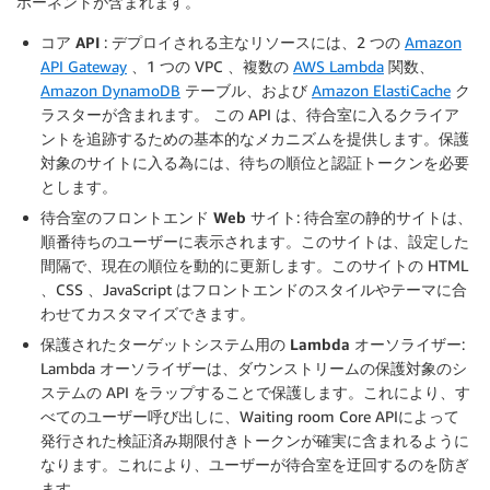
ポーネントが含まれます。
コア API
: デプロイされる主なリソースには、2 つの
Amazon
API Gateway
、1 つの VPC 、複数の
AWS Lambda
関数、
Amazon DynamoDB
テーブル、および
Amazon ElastiCache
ク
ラスターが含まれます。 この API は、待合室に入るクライア
ントを追跡するための基本的なメカニズムを提供します。保護
対象のサイトに入る為には、待ちの順位と認証トークンを必要
とします。
待合室のフロントエンド Web サイト
: 待合室の静的サイトは、
順番待ちのユーザーに表示されます。このサイトは、設定した
間隔で、現在の順位を動的に更新します。このサイトの HTML
、CSS 、JavaScript はフロントエンドのスタイルやテーマに合
わせてカスタマイズできます。
保護されたターゲットシステム用の Lambda オーソライザー
:
Lambda オーソライザーは、ダウンストリームの保護対象のシ
ステムの API をラップすることで保護します。これにより、す
べてのユーザー呼び出しに、Waiting room Core APIによって
発行された検証済み期限付きトークンが確実に含まれるように
なります。これにより、ユーザーが待合室を迂回するのを防ぎ
ます。