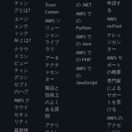
ティン
申請す
Trust
の .NET
グとは?
る
Center
AWS で
エージ
AWS
AWS ソ
の
ェンテ
re:Post
リュー
Python
ィック
ション
ナレッ
AWS で
AI とは?
ライブ
ジセン
の Java
クラウ
ラリ
ター
AWS で
ドコン
アーキ
AWS サ
の PHP
ピュー
テクチ
ポート
AWS で
ティン
ャセン
の概要
の
グコン
ター
専門家
JavaScript
セプト
製品と
による
のハブ
技術上
サポー
AWS ク
のよく
トを受
ラウド
ある質
ける
セキュ
問
AWS の
リティ
アナリ
アクセ
最新情