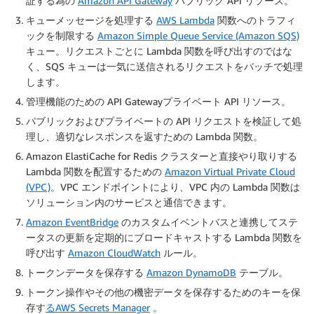
証する為の
Amazon API Gateway
パブリック API リソース。
キューメッセージを処理する
AWS Lambda
関数へのトラフィ
ックを制限する
Amazon Simple Queue Service (Amazon SQS)
キュー。リクエストごとに Lambda 関数を呼び出すのではな
く、SQS キューは一気に送信されるリクエストをバッチで処理
します。
管理機能のための API Gatewayプライベート API リソース。
パブリックおよびプライベートの API リクエストを検証して処
理し、適切なレスポンスを返すための Lambda 関数。
Amazon ElastiCache for Redis クラスターと直接やり取りする
Lambda 関数を配置するための
Amazon Virtual Private Cloud
(VPC)
。VPC エンドポイントにより、VPC 内の Lambda 関数は
ソリューション内のサービスと通信できます。
Amazon EventBridge
のカスタムイベントバスと連携してステ
ータスの更新を定期的にブロードキャストする Lambda 関数を
呼び出す
Amazon CloudWatch
ルール。
トークンデータを保存する
Amazon DynamoDB
テーブル。
トークン操作やその他の機密データを保存するためのキーを保
存す
るAWS Secrets Manager
。