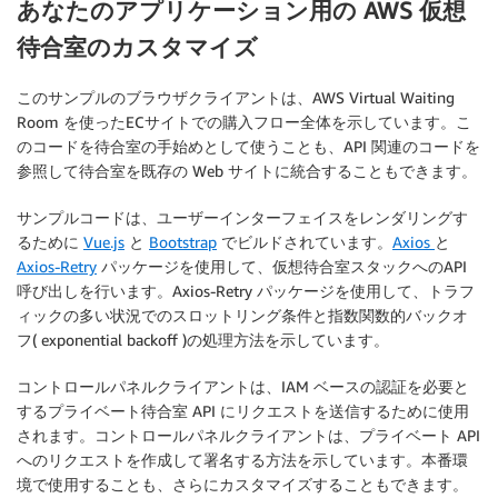
あなたのアプリケーション用の AWS 仮想
待合室のカスタマイズ
このサンプルのブラウザクライアントは、AWS Virtual Waiting
Room を使ったECサイトでの購入フロー全体を示しています。こ
のコードを待合室の手始めとして使うことも、API 関連のコードを
参照して待合室を既存の Web サイトに統合することもできます。
サンプルコードは、ユーザーインターフェイスをレンダリングす
るために
Vue.js
と
Bootstrap
でビルドされています。
Axios
と
Axios-Retry
パッケージを使用して、仮想待合室スタックへのAPI
呼び出しを行います。Axios-Retry パッケージを使用して、トラフ
ィックの多い状況でのスロットリング条件と指数関数的バックオ
フ( exponential backoff )の処理方法を示しています。
コントロールパネルクライアントは、IAM ベースの認証を必要と
するプライベート待合室 API にリクエストを送信するために使用
されます。コントロールパネルクライアントは、プライベート API
へのリクエストを作成して署名する方法を示しています。本番環
境で使用することも、さらにカスタマイズすることもできます。