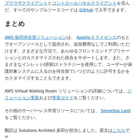
ブラウザクライアント
と
コントロールパネルクライアント
を含ん
だ、すべてのサンプルソースコードは
GitHub
で入手できます。
まとめ
AWS 仮想待合室ソリューション
は、
Apache 2 ライセンス
のもと
でオープンソースとして提供され、追加費用なしでご利用いただ
けます。さまざまな方法で、あらゆるフロントエンドアプリケー
ションとのカスタマイズされた統合をサポートします。また、さ
まざまなインレット(滞留)ストラテジーを使用して、ユーザーが保
護対象システムに入るのを待合室でいつどのように許可するかを
カスタマイズすることもできます。
AWS Virtual Waiting Room ソリューションの詳細については、
ソ
リューション実装
および
実装ガイド
をご覧ください。
その他のサーバーレス学習リソースについては、
Serverless Land
をご覧ください。
翻訳は Solutions Architect 多田が担当しました。原文は
こちら
で
す。