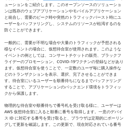
ューションをご紹介します。このオープンソースのソリューショ
ンは既存のウェブアプリケーションやモバイルアプリケーション
と統合し、需要のピーク時や突然のトラフィックバースト時にユ
ーザーをバッファリングし、システムのリソースが枯渇するのを
防ぐことができます。
一般的に、需要が不明な場合や大量のトラフィックが予想される
様なイベントの場合に、仮想待合室が使用されます。このような
イベントの例としては、コンサートチケットの販売、ブラックフ
ライデーのプロモーション、COVID-19ワクチンの登録などがあり
ます。仮想待合室を使うことで、一定数のユーザ毎に購入操作な
どのトランザクションを表示、選択、完了させることができま
す。待合室にいるユーザーを順番待ちになるまでバッファリング
することで、アプリケーションのバックエンド環境をトラフィッ
クから保護します。
物理的な待合室や順番待ちで番号札を受け取る様に、ユーザーは
AWS 仮想待合室に入ると順番に番号を取得します。一意のデバイ
ス ID に対応する番号を受け取ると、ブラウザは定期的にポーリン
グして更新を確認します。この更新で、現在対応されている番号