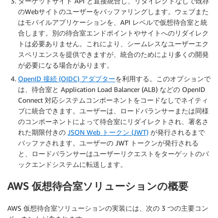
ターゲットサイト API と直接統合し、リダイレクトなしで既存
のWebサイトのユーザーをバッファリングします。ウェブまた
はモバイルアプリケーションを、API レベルで仮想待合室と統
合します。別の待合室エンドポイントやサイトへのリダイレク
トは必要ありません。これにより、シームレスなユーザーエク
スペリエンスを提供できますが、統合のためにより多くの開発
が必要になる場合があります。
OpenID 接続 (OIDC) アダプター
を利用する。このオプションで
は、待合室と Application Load Balancer (ALB) などの OpenID
Connect 対応システムコンポーネントをコードなしでネイティ
ブに統合できます。ユーザーは、ロードバランサーまたは同様
のコンポーネントによって待合室にリダイレクトされ、署名さ
れた期限付きの
JSON Web トークン (JWT)
が発行されるまで
バッファされます。ユーザーの JWT トークンが発行される
と、ロードバランサーはユーザーリクエストをターゲットのバ
ックエンドシステムに転送します。
AWS 仮想待合室ソリューションの概要
AWS 仮想待合室ソリューションの実装には、次の 3 つの主要コン