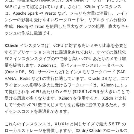
SAP によって認定されています。さらに、X2idn インスタンス
は、Apache Spark や Presto など、メモリを大量に消費し、レイテ
ンシーの影響を受けやすいワークロードや、リアルタイム分析の
生成、Neo4j や Titan を使用した巨大なグラフの処理、膨大なキャ
ッシュの作成に最適です。
X2iedn インスタンス
は、vCPU に対する高いメモリ比率を必要と
するアプリケーション向けに最適化されており、すべての仮想化
EC2 インスタンスタイプの中で最も高い vCPU あたりのメモリ容
量を提供します。X2iedn は、高パフォーマンスのデータベース
(Oracle DB、SQL サーバーなど) とインメモリワークロード (SAP
HANA、Redis など) の実行に適しています。Oracle DB など、コア
ライセンスの影響を多大に受けるワークロードは、X2iedn によっ
て提供される vCPU あたりのメモリ (32GB:1vCPU) が大きいことで
受ける恩恵が多くなります。X2iedn を使用すると、X2idn と比較
して半分の vCPU 数で同じメモリをお客様に提供できるため、ラ
イセンスコストを最適化できます。
これらのインスタンスは、X1/X1e と同じサイズで最大 3.8 TB の
ローカルストレージを提供しますが、X2idn/X2iedn のローカルス