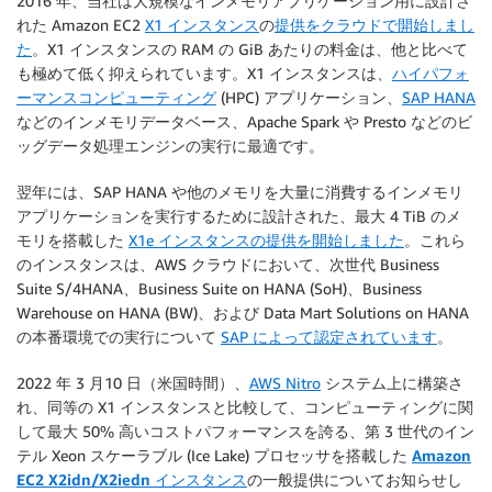
2016 年、当社は大規模なインメモリアプリケーション用に設計さ
れた Amazon EC2
X1 インスタンス
の
提供をクラウドで開始しまし
た
。X1 インスタンスの RAM の GiB あたりの料金は、他と比べて
も極めて低く抑えられています。X1 インスタンスは、
ハイパフォ
ーマンスコンピューティング
(HPC) アプリケーション、
SAP HANA
などのインメモリデータベース、Apache Spark や Presto などのビ
ッグデータ処理エンジンの実行に最適です。
翌年には、SAP HANA や他のメモリを大量に消費するインメモリ
アプリケーションを実行するために設計された、最大 4 TiB のメ
モリを搭載した
X1e インスタンスの提供を開始しました
。これら
のインスタンスは、AWS クラウドにおいて、次世代 Business
Suite S/4HANA、Business Suite on HANA (SoH)、Business
Warehouse on HANA (BW)、および Data Mart Solutions on HANA
の本番環境での実行について
SAP によって認定されています
。
2022 年 3 月10 日（米国時間）、
AWS Nitro
システム上に構築さ
れ、同等の X1 インスタンスと比較して、コンピューティングに関
して最大 50% 高いコストパフォーマンスを誇る、第 3 世代のイン
テル Xeon スケーラブル (Ice Lake) プロセッサを搭載した
Amazon
EC2 X2idn/X2iedn インスタンス
の一般提供についてお知らせし