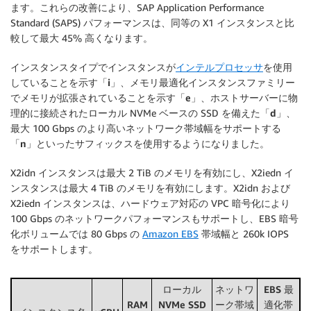
ます。
これらの改善により、SAP Application Performance
Standard (SAPS) パフォーマンスは、同等の X1 インスタンスと比
較して最大 45% 高くなります。
インスタンスタイプでインスタンスが
インテルプロセッサ
を使用
していることを示す「
i
」、メモリ最適化インスタンスファミリー
でメモリが拡張されていることを示す「
e
」、ホストサーバーに物
理的に接続されたローカル NVMe ベースの SSD を備えた「
d
」、
最大 100 Gbps のより高いネットワーク帯域幅をサポートする
「
n
」といったサフィックスを使用するようになりました。
X2idn インスタンスは最大 2 TiB のメモリを有効にし、X2iedn イ
ンスタンスは最大 4 TiB のメモリを有効にします。X2idn および
X2iedn インスタンスは、ハードウェア対応の VPC 暗号化により
100 Gbps のネットワークパフォーマンスもサポートし、EBS 暗号
化ボリュームでは 80 Gbps の
Amazon EBS
帯域幅と 260k IOPS
をサポートします。
ローカル
ネットワ
EBS 最
RAM
NVMe SSD
ーク帯域
適化帯