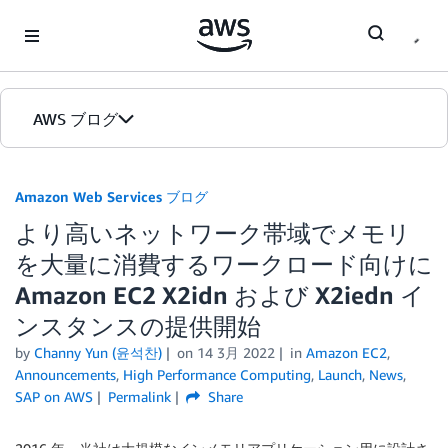
Skip to Main Content
AWS ブログ
ホーム
Amazon Web Services ブログ
より高いネットワーク帯域でメモリ
カテゴリ
を大量に消費するワークロード向けに
エディション
Amazon EC2 X2idn および X2iedn イ
ンスタンスの提供開始
by
Channy Yun (윤석찬)
on
14 3月 2022
in
Amazon EC2
,
Announcements
,
High Performance Computing
,
Launch
,
News
,
SAP on AWS
Permalink
Share