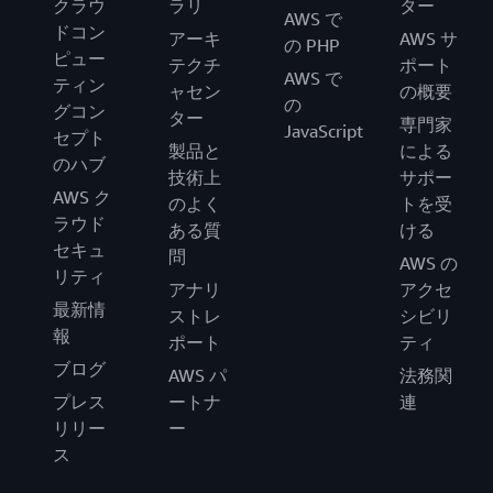
クラウ
ラリ
ター
AWS で
ドコン
アーキ
AWS サ
の PHP
ピュー
テクチ
ポート
AWS で
ティン
ャセン
の概要
の
グコン
ター
専門家
JavaScript
セプト
製品と
による
のハブ
技術上
サポー
AWS ク
のよく
トを受
ラウド
ある質
ける
セキュ
問
AWS の
リティ
アナリ
アクセ
最新情
ストレ
シビリ
報
ポート
ティ
ブログ
AWS パ
法務関
プレス
ートナ
連
リリー
ー
ス