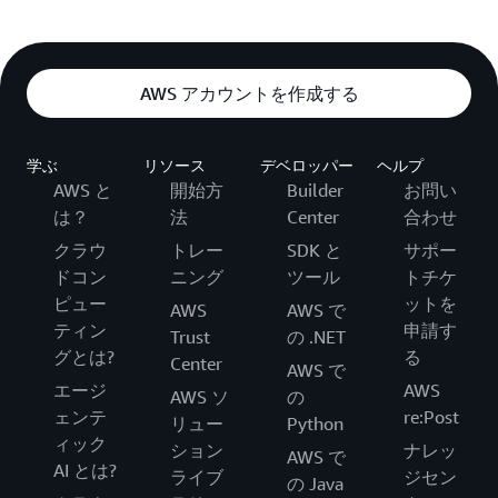
AWS アカウントを作成する
学ぶ
リソース
デベロッパー
ヘルプ
AWS と
開始方
Builder
お問い
は？
法
Center
合わせ
クラウ
トレー
SDK と
サポー
ドコン
ニング
ツール
トチケ
ピュー
ットを
AWS
AWS で
ティン
申請す
Trust
の .NET
グとは?
る
Center
AWS で
エージ
AWS
AWS ソ
の
ェンテ
re:Post
リュー
Python
ィック
ション
ナレッ
AWS で
AI とは?
ライブ
ジセン
の Java