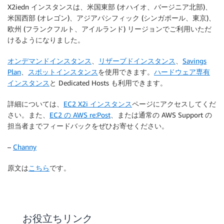
X2iedn インスタンスは、米国東部 (オハイオ、バージニア北部)、
米国西部 (オレゴン)、アジアパシフィック (シンガポール、東京)、
欧州 (フランクフルト、アイルランド) リージョンでご利用いただ
けるようになりました。
オンデマンドインスタンス
、
リザーブドインスタンス
、
Savings
Plan
、
スポットインスタンス
を使用できます。
ハードウェア専有
インスタンス
と Dedicated Hosts も利用できます。
詳細については、
EC2 X2i インスタンス
ページにアクセスしてくだ
さい。また、
EC2 の AWS re:Post
、または通常の AWS Support の
担当者までフィードバックをぜひお寄せください。
–
Channy
原文は
こちら
です。
お役立ちリンク