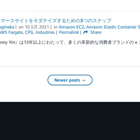
e コマースサイトをモダナイズするための3つのステップ
uginaka
on
10 5月 2021
in
Amazon EC2
,
Amazon Elastic Container S
AWS Fargate
,
CPG
,
Industries
Permalink
Share
anny Yin）は15年以上にわたって、多くの革新的な消費者ブランドの e
Newer posts →