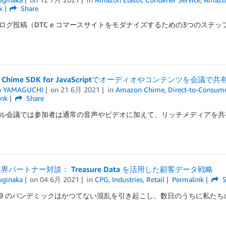
k
Share
ログ投稿（DTC e コマースサイトをモダナイズするための3つのステップ）
n Chime SDK for JavaScriptでオーディオやコンテンツを会議で
o YAMAGUCHI
on
21 6月 2021
in
Amazon Chime
,
Direct-to-Consum
ink
Share
ル会議では参加者は通常の音声やビデオに加えて、リッチメディアを共有
界パートナー対談： Treasure Data を活用した顧客データ戦略
uginaka
on
04 6月 2021
in
CPG
,
Industries
,
Retail
Permalink
S
D-19 のパンデミックはかつてない混乱を引き起こし、数日のうちに私たち