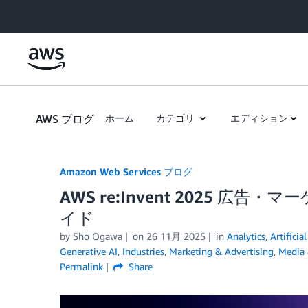
Skip to Main Content
AWS ブログ
ホーム
カテゴリ
エディション
Amazon Web Services ブログ
AWS re:Invent 2025 
イド
by
Sho Ogawa
on
26 11月 2025
in
Analytics
,
Artificia
Generative AI
,
Industries
,
Marketing & Advertising
,
Media 
Permalink
Share