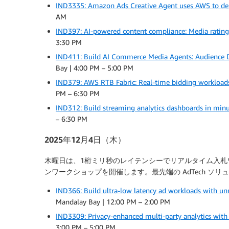
IND3335: Amazon Ads Creative Agent uses AWS to dem
AM
IND397: AI-powered content compliance: Media ratin
3:30 PM
IND411: Build AI Commerce Media Agents: Audience 
Bay | 4:00 PM – 5:00 PM
IND379: AWS RTB Fabric: Real-time bidding workload
PM – 6:30 PM
IND312: Build streaming analytics dashboards in mi
– 6:30 PM
2025年12月4日（木）
木曜日は、1桁ミリ秒のレイテンシーでリアルタイム入
ンワークショップを開催します。最先端の AdTech ソ
IND366: Build ultra-low latency ad workloads with 
Mandalay Bay | 12:00 PM – 2:00 PM
IND3309: Privacy-enhanced multi-party analytics wit
3:00 PM – 5:00 PM