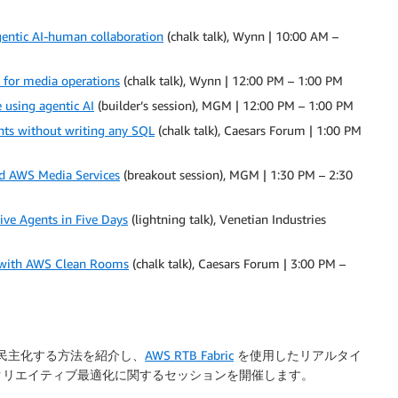
gentic AI-human collaboration
(chalk talk), Wynn | 10:00 AM –
e for media operations
(chalk talk), Wynn | 12:00 PM – 1:00 PM
 using agentic AI
(builder’s session), MGM | 12:00 PM – 1:00 PM
hts without writing any SQL
(chalk talk), Caesars Forum | 1:00 PM
nd AWS Media Services
(breakout session), MGM | 1:30 PM – 2:30
ive Agents in Five Days
(lightning talk), Venetian Industries
 with AWS Clean Rooms
(chalk talk), Caesars Forum | 3:00 PM –
成を民主化する方法を紹介し、
AWS RTB Fabric
を使用したリアルタイ
クリエイティブ最適化に関するセッションを開催します。