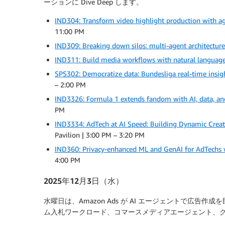
ーションに Dive Deep します。
IND304: Transform video highlight production with a
11:00 PM
IND309: Breaking down silos: multi-agent architectur
IND311: Build media workflows with natural language
SPS302: Democratize data: Bundesliga real-time insig
– 2:00 PM
IND3326: Formula 1 extends fandom with AI, data, a
PM
IND3334: AdTech at AI Speed: Building Dynamic Creat
Pavilion | 3:00 PM – 3:20 PM
IND360: Privacy-enhanced ML and GenAI for AdTechs
4:00 PM
2025年12月3日（水）
水曜日は、Amazon Ads が AI エージェントで広告作
ム入札ワークロード、コマースメディアエージェント、