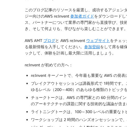
このブログ記事のリソースを厳選し、成功するアジェン
ジー向けのAWS re:Invent
参加者ガイド
をダウンロードし
ス、パートナーについて業界の専門家から直接学び、技
き、そして何よりも、学びながら楽しむことができます
AWS AMT
ブログ
と AWS re:Invent
ウェブサイト
をチェック
る最新情報を入手してください。
参加登録
をして席を確保し、
ックして、体験を計画し最大限に活用しましょう。
re:Invent が初めての方へ：
re:Invent キーノートで、今年最も重要な AWS 
ブレイクアウトセッションは講義形式で 1時間です。これ
ゆるレベル（200～400）のあらゆる種類のトピック
チョークトークは、AWS の専門家との 60 分間の
のアーキテクチャの課題に関する技術的な議論が含ま
ライトニングトークは、100～300 レベルの重要なト
ワークショップは 2 時間のハンズオンセッションで、