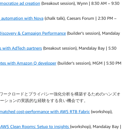
ocratize ad creation
(breakout session), Wynn | 8:30 AM – 9:30
g automation with Nova
(chalk talk), Caesars Forum | 2:30 PM –
Discovery & Campaign Performance
(builder’s session), Mandalay
s with AdTech partners
(breakout session), Mandalay Bay | 5:30
nutes with Amazon Q developer
(builder’s session), MGM | 5:30 PM
札ワークロードとプライバシー強化分析を構築するためのハンズオ
リューションの実践的な経験をする良い機会です。
unmatched cost-performance with AWS RTB Fabric
(workshop),
h AWS Clean Rooms: Setup to insights
(workshop), Mandalay Bay |