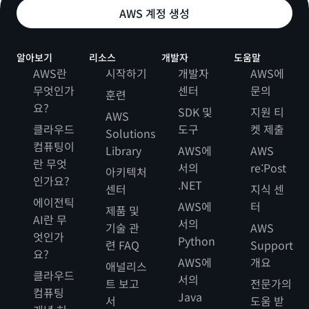
AWS 계정 생성
알아보기
리소스
개발자
도움말
AWS란
시작하기
개발자
AWS에
무엇인가
센터
문의
훈련
요?
SDK 및
지원 티
AWS
클라우드
도구
켓 제출
Solutions
컴퓨팅이
Library
AWS에
AWS
란 무엇
서의
re:Post
아키텍처
인가요?
.NET
센터
지식 센
에이전틱
AWS에
터
제품 및
AI란 무
서의
기술 관
AWS
엇인가
Python
련 FAQ
Support
요?
AWS에
개요
애널리스
클라우드
서의
트 보고
전문가의
컴퓨팅
Java
서
도움 받