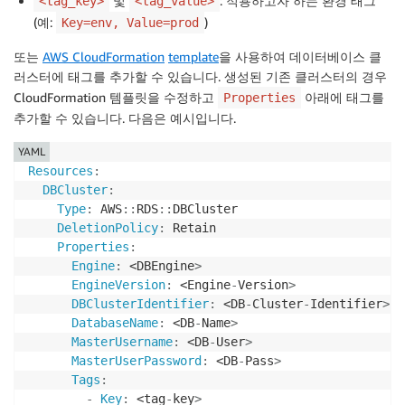
및
: 적용하고자 하는 환경 태그
<tag_key>
<tag_value>
(예:
)
Key=env, Value=prod
또는
AWS CloudFormation
template
을 사용하여 데이터베이스 클
러스터에 태그를 추가할 수 있습니다. 생성된 기존 클러스터의 경우
CloudFormation 템플릿을 수정하고
아래에 태그를
Properties
추가할 수 있습니다. 다음은 예시입니다.
YAML
Resources
:
DBCluster
:
Type
:
 AWS
:
:
RDS
:
:
DBCluster

DeletionPolicy
:
 Retain

Properties
:
Engine
:
 <DBEngine
>
EngineVersion
:
 <Engine
-
Version
>
DBClusterIdentifier
:
 <DB
-
Cluster
-
Identifier
>
DatabaseName
:
 <DB
-
Name
>
MasterUsername
:
 <DB
-
User
>
MasterUserPassword
:
 <DB
-
Pass
>
Tags
:
-
Key
:
 <tag
-
key
>