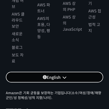
개념 허
AWS 상
기
AWS 파
브
의 PHP
트너
AWS 접
AWS 클
AWS 상
근성
AWS의
라우드
의
포용, 다
법적 고
보안
JavaScript
양성, 평
지
새로운
등
소식
블로그
보도 자
료
English
Amazon은 기회 균등을 보장하는 기업입니다(소수/여성/장애/재향
군인/성 정체성/성적 지향/나이).