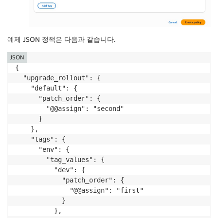
예제 JSON 정책은 다음과 같습니다.
JSON
{

  "upgrade_rollout": {

    "default": {

      "patch_order": {

        "@@assign": "second"

      }

    },

    "tags": {

      "env": {

        "tag_values": {

          "dev": {

            "patch_order": {

              "@@assign": "first"

            }

          },
