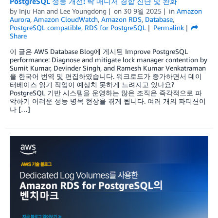
PostgreSQL 성능 개선: 락 매니저 경합 진단 및 완화
by
Inju Han
and
Lee Youngdong
on
30 9월 2025
in
Amazon
Aurora
,
Amazon CloudWatch
,
Amazon RDS
,
Database
,
PostgreSQL compatible
,
RDS for PostgreSQL
Permalink
Share
이 글은 AWS Database Blog에 게시된 Improve PostgreSQL
performance: Diagnose and mitigate lock manager contention by
Sumit Kumar, Devinder Singh, and Ramesh Kumar Venkatraman
을 한국어 번역 및 편집하였습니다. 워크로드가 증가하면서 데이
터베이스 읽기 작업이 예상치 못하게 느려지고 있나요?
PostgreSQL 기반 시스템을 운영하는 많은 조직은 즉각적으로 파
악하기 어려운 성능 병목 현상을 겪게 됩니다. 여러 개의 파티션이
나 […]