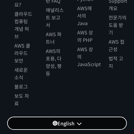
련 FAQ
Support
요?
AWS에
개요
애널리스
클라우드
서의
트 보고
전문가의
컴퓨팅
Java
서
도움 받
개념 허
AWS 상
기
AWS 파
브
의 PHP
트너
AWS 접
AWS 클
AWS 상
근성
AWS의
라우드
의
포용, 다
법적 고
보안
JavaScript
양성, 평
지
새로운
등
소식
블로그
보도 자
료
English