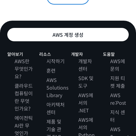
AWS 계정 생성
알아보기
리소스
개발자
도움말
AWS란
시작하기
개발자
AWS에
무엇인가
센터
문의
훈련
요?
SDK 및
지원 티
AWS
클라우드
도구
켓 제출
Solutions
컴퓨팅이
Library
AWS에
AWS
란 무엇
서의
re:Post
아키텍처
인가요?
.NET
센터
지식 센
에이전틱
AWS에
터
제품 및
AI란 무
서의
기술 관
AWS
엇인가
Python