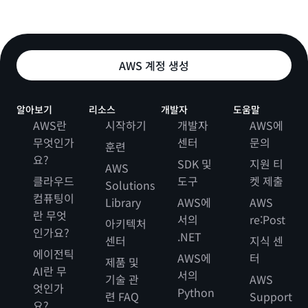
AWS 계정 생성
알아보기
리소스
개발자
도움말
AWS란
시작하기
개발자
AWS에
무엇인가
센터
문의
훈련
요?
SDK 및
지원 티
AWS
클라우드
도구
켓 제출
Solutions
컴퓨팅이
Library
AWS에
AWS
란 무엇
서의
re:Post
아키텍처
인가요?
.NET
센터
지식 센
에이전틱
AWS에
터
제품 및
AI란 무
서의
기술 관
AWS
엇인가
Python
련 FAQ
Support
요?