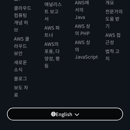
AWS에
개요
애널리스
클라우드
서의
트 보고
전문가의
컴퓨팅
Java
서
도움 받
개념 허
AWS 상
기
AWS 파
브
의 PHP
트너
AWS 접
AWS 클
AWS 상
근성
AWS의
라우드
의
포용, 다
법적 고
보안
JavaScript
양성, 평
지
새로운
등
소식
블로그
보도 자
료
English