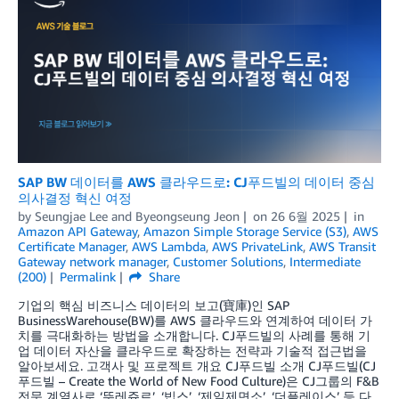
SAP BW 데이터를 AWS 클라우드로: CJ푸드빌의 데이터 중심
의사결정 혁신 여정
by
Seungjae Lee
and
Byeongseung Jeon
on
26 6월 2025
in
Amazon API Gateway
,
Amazon Simple Storage Service (S3)
,
AWS
Certificate Manager
,
AWS Lambda
,
AWS PrivateLink
,
AWS Transit
Gateway network manager
,
Customer Solutions
,
Intermediate
(200)
Permalink
Share
기업의 핵심 비즈니스 데이터의 보고(寶庫)인 SAP
BusinessWarehouse(BW)를 AWS 클라우드와 연계하여 데이터 가
치를 극대화하는 방법을 소개합니다. CJ푸드빌의 사례를 통해 기
업 데이터 자산을 클라우드로 확장하는 전략과 기술적 접근법을
알아보세요. 고객사 및 프로젝트 개요 CJ푸드빌 소개 CJ푸드빌(CJ
푸드빌 – Create the World of New Food Culture)은 CJ그룹의 F&B
전문 계열사로 ‘뚜레쥬르’, ‘빕스’, ‘제일제면소’, ‘더플레이스’ 등 다