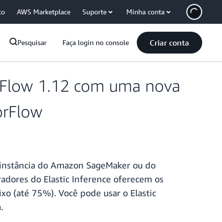
co
AWS Marketplace
Suporte
Minha conta
Criar conta
Pesquisar
Faça login no console
orFlow 1.12 com uma nova
orFlow
e instância do Amazon SageMaker ou do
adores do Elastic Inference oferecem os
xo (até 75%). Você pode usar o Elastic
a.