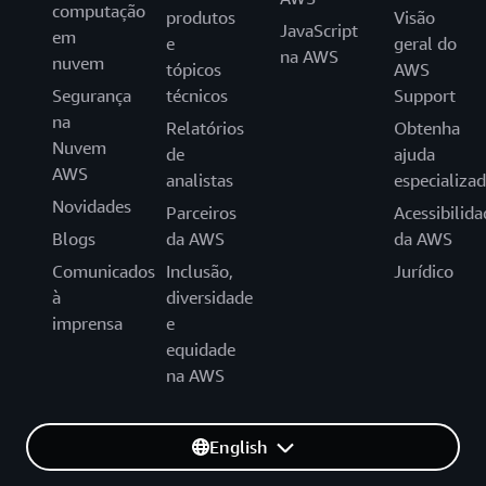
computação
produtos
Visão
JavaScript
em
e
geral do
na AWS
nuvem
tópicos
AWS
Segurança
técnicos
Support
na
Relatórios
Obtenha
Nuvem
de
ajuda
AWS
analistas
especializa
Novidades
Parceiros
Acessibilida
Blogs
da AWS
da AWS
Comunicados
Inclusão,
Jurídico
à
diversidade
imprensa
e
equidade
na AWS
English