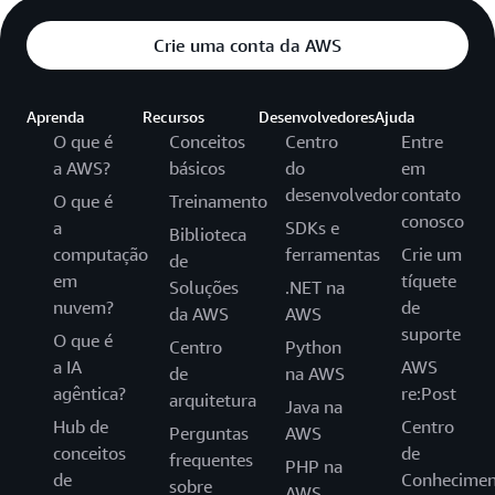
Crie uma conta da AWS
Aprenda
Recursos
Desenvolvedores
Ajuda
O que é
Conceitos
Centro
Entre
a AWS?
básicos
do
em
desenvolvedor
contato
O que é
Treinamento
conosco
a
SDKs e
Biblioteca
computação
ferramentas
Crie um
de
em
tíquete
Soluções
.NET na
nuvem?
de
da AWS
AWS
suporte
O que é
Centro
Python
a IA
AWS
de
na AWS
agêntica?
re:Post
arquitetura
Java na
Hub de
Centro
Perguntas
AWS
conceitos
de
frequentes
PHP na
de
Conhecimen
sobre
AWS