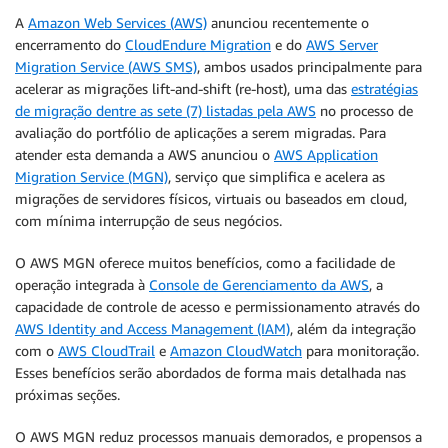
A
Amazon Web Services (AWS)
anunciou recentemente o
encerramento do
CloudEndure Migration
e do
AWS Server
Migration Service (AWS SMS)
, ambos usados principalmente para
acelerar as migrações lift-and-shift (re-host), uma das
estratégias
de migração dentre as sete (7) listadas pela AWS
no processo de
avaliação do portfólio de aplicações a serem migradas. Para
atender esta demanda a AWS anunciou o
AWS Application
Migration Service (MGN)
, serviço que simplifica e acelera as
migrações de servidores físicos, virtuais ou baseados em cloud,
com mínima interrupção de seus negócios.
O AWS MGN oferece muitos benefícios, como a facilidade de
operação integrada à
Console de Gerenciamento da AWS
, a
capacidade de controle de acesso e permissionamento através do
AWS Identity and Access Management (IAM)
, além da integração
com o
AWS CloudTrail
e
Amazon CloudWatch
para monitoração.
Esses benefícios serão abordados de forma mais detalhada nas
próximas seções.
O AWS MGN reduz processos manuais demorados, e propensos a