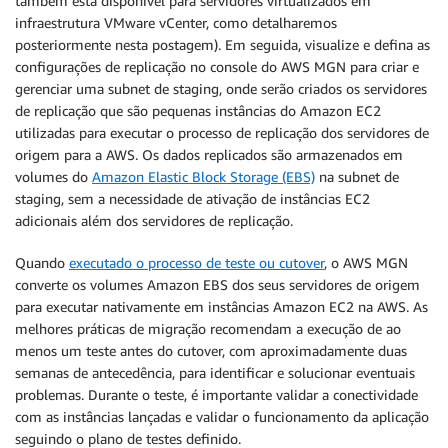
também está disponível para servidores virtualizados em
infraestrutura VMware vCenter, como detalharemos
posteriormente nesta postagem). Em seguida, visualize e defina as
configurações de replicação no console do AWS MGN para criar e
gerenciar uma subnet de staging, onde serão criados os servidores
de replicação que são pequenas instâncias do Amazon EC2
utilizadas para executar o processo de replicação dos servidores de
origem para a AWS. Os dados replicados são armazenados em
volumes do
Amazon Elastic Block Storage (EBS)
na subnet de
staging, sem a necessidade de ativação de instâncias EC2
adicionais além dos servidores de replicação.
Quando
executado o processo de teste ou cutover
, o AWS MGN
converte os volumes Amazon EBS dos seus servidores de origem
para executar nativamente em instâncias Amazon EC2 na AWS. As
melhores práticas de migração recomendam a execução de ao
menos um teste antes do cutover, com aproximadamente duas
semanas de antecedência, para identificar e solucionar eventuais
problemas. Durante o teste, é importante validar a conectividade
com as instâncias lançadas e validar o funcionamento da aplicação
seguindo o plano de testes definido.