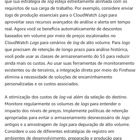
que sua estratégia de
log
esteja estreitamente alinhada com os
requisitos de sua carga de trabalho. Por exemplo, considere enviar
logs
de produção essenciais para o CloudWatch
Logs
para
aproveitar seus recursos avançados de análise e alerta em tempo
real. Agora você se beneficia automaticamente de descontos
baseados em volume por meio de preços escalonados no
CloudWatch
Logs
para cenários de
log
de alto volume. Para
logs
que precisam de retenção de longo prazo para análise histórica,
você pode usar as classes de armazenamento do S3 para reduzir
ainda mais os custos. Ao usar suas ferramentas de monitoramento
existentes ou de terceiros, a integração direta por meio do Firehose
elimina a necessidade de soluções de encaminhamento
personalizadas e os custos associados.
A otimização dos custos de
log
vai além da seleção do destino.
Monitore regularmente os volumes de
logs
para entender o
impacto dos níveis de preços. Implemente políticas de retenção
apropriadas para evitar o armazenamento desnecessário de
logs
antigos e a amostragem de
logs
para depuração de alto volume.
Considere o uso de diferentes estratégias de registro em
ambientes de desenvolvimento, preparação e produção para