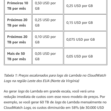
Primeiros 10
0,50 USD por
0,25 USD por GB
TB por mês
GB
Próximos 20
0,25 USD por
0,15 USD por GB
TB por mês
GB
Próximos 20
0,10 USD por
0,075 USD por GB
TB por mês
GB
Mais de 50
0,05 USD por
0,05 USD por GB
TB por mês
GB
Tabela 1: Preços escalonados para logs do Lambda no CloudWatch
Logs na região Leste dos EUA (Norte da Virgínia)
Ao gerar
logs
do Lambda em grande escala, você verá uma
redução imediata de custos com esse novo modelo de preços. Por
exemplo, se você gerar 60 TB de
logs
do Lambda mensalmente no
CloudWatch
Logs
, os custos diminuirão em 58% (de 30.000 USD