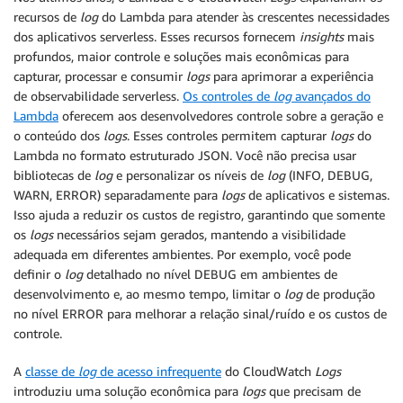
recursos de
log
do Lambda para atender às crescentes necessidades
dos aplicativos serverless. Esses recursos fornecem
insights
mais
profundos, maior controle e soluções mais econômicas para
capturar, processar e consumir
logs
para aprimorar a experiência
de observabilidade serverless.
Os controles de
log
avançados do
Lambda
oferecem aos desenvolvedores controle sobre a geração e
o conteúdo dos
logs
. Esses controles permitem capturar
logs
do
Lambda no formato estruturado JSON. Você não precisa usar
bibliotecas de
log
e personalizar os níveis de
log
(INFO, DEBUG,
WARN, ERROR) separadamente para
logs
de aplicativos e sistemas.
Isso ajuda a reduzir os custos de registro, garantindo que somente
os
logs
necessários sejam gerados, mantendo a visibilidade
adequada em diferentes ambientes. Por exemplo, você pode
definir o
log
detalhado no nível DEBUG em ambientes de
desenvolvimento e, ao mesmo tempo, limitar o
log
de produção
no nível ERROR para melhorar a relação sinal/ruído e os custos de
controle.
A
classe de
log
de acesso infrequente
do CloudWatch
Logs
introduziu uma solução econômica para
logs
que precisam de