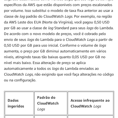
específicos da AWS que estão disponíveis com preços escalonados
por volume. Isso substitui o modelo de taxa fixa anterior ao usar a
classe de
log
padrão do CloudWatch
Logs
. Por exemplo, na região
da AWS Leste dos EUA (Norte da Virgínia), você pagou 0,50 USD
por GB ao usar a classe de
log
Standard para seus
logs
do Lambda.
De acordo com o novo modelo de preços, você é cobrado pelo
envio de seus
logs
do Lambda para o CloudWatch
Logs
a partir de
0,50 USD por GB para uso inicial. Conforme o volume de
logs
aumenta, o preço por GB diminui automaticamente em vários
níveis, atingindo taxas tão baixas quanto 0,05 USD por GB no
nível mais baixo. Essa alteração de preço se aplica
automaticamente a todos os
logs
do Lambda enviados ao
CloudWatch
Logs
, não exigindo que você faça alterações no código
ou na configuração.
Padrão do
Dados
Acesso infrequente ao
CloudWatch
ingeridos
CloudWatch
Logs
Logs