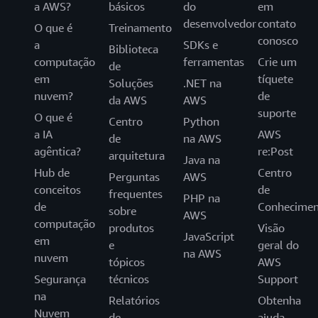
a AWS?
básicos
do
em
desenvolvedor
contato
O que é
Treinamento
conosco
a
SDKs e
Biblioteca
computação
ferramentas
Crie um
de
em
tíquete
Soluções
.NET na
nuvem?
de
da AWS
AWS
suporte
O que é
Centro
Python
a IA
AWS
de
na AWS
agêntica?
re:Post
arquitetura
Java na
Hub de
Centro
Perguntas
AWS
conceitos
de
frequentes
PHP na
de
Conhecimen
sobre
AWS
computação
produtos
Visão
JavaScript
em
e
geral do
na AWS
nuvem
tópicos
AWS
Segurança
técnicos
Support
na
Relatórios
Obtenha
Nuvem
de
ajuda