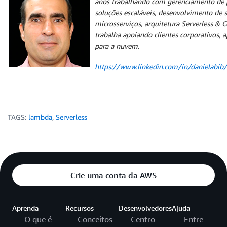
anos trabalhando com gerenciamento de pr
soluções escaláveis, desenvolvimento de 
microsserviços, arquitetura Serverless & C
trabalha apoiando clientes corporativos,
para a nuvem.
https://www.linkedin.com/in/danielabib/
TAGS:
lambda
,
Serverless
Crie uma conta da AWS
Aprenda
Recursos
Desenvolvedores
Ajuda
O que é
Conceitos
Centro
Entre