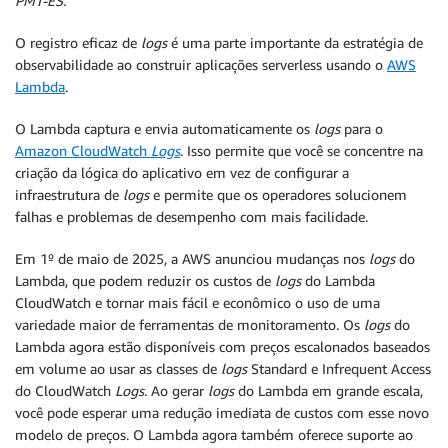
PMT-ES.
O registro eficaz de
logs
é uma parte importante da estratégia de
observabilidade ao construir aplicações serverless usando o
AWS
Lambda
.
O Lambda captura e envia automaticamente os
logs
para o
Amazon CloudWatch
Logs
. Isso permite que você se concentre na
criação da lógica do aplicativo em vez de configurar a
infraestrutura de
logs
e permite que os operadores solucionem
falhas e problemas de desempenho com mais facilidade.
Em 1º de maio de 2025, a AWS anunciou mudanças nos
logs
do
Lambda, que podem reduzir os custos de
logs
do Lambda
CloudWatch e tornar mais fácil e econômico o uso de uma
variedade maior de ferramentas de monitoramento. Os
logs
do
Lambda agora estão disponíveis com preços escalonados baseados
em volume ao usar as classes de
logs
Standard e Infrequent Access
do CloudWatch
Logs
. Ao gerar
logs
do Lambda em grande escala,
você pode esperar uma redução imediata de custos com esse novo
modelo de preços. O Lambda agora também oferece suporte ao