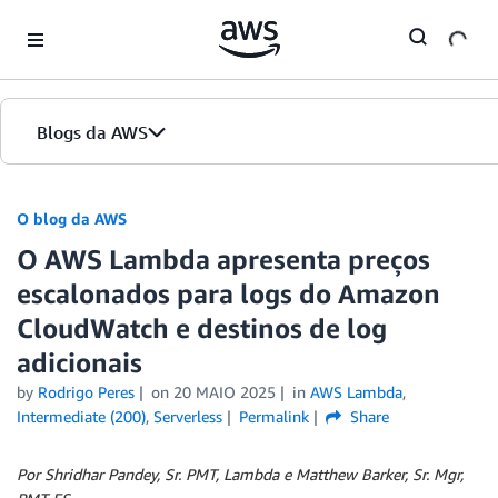
Skip to Main Content
Blogs da AWS
Página inicial
O blog da AWS
O AWS Lambda apresenta preços
Edições
escalonados para logs do Amazon
CloudWatch e destinos de log
adicionais
by
Rodrigo Peres
on
20 MAIO 2025
in
AWS Lambda
,
Intermediate (200)
,
Serverless
Permalink
Share
Por Shridhar Pandey, Sr. PMT, Lambda e Matthew Barker, Sr. Mgr,