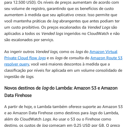
para 12.500 USD). Os níveis de preços aumentam de acordo com
seu volume de registro, garantindo que os benefícios de custo
aumentem à medida que seu aplicativo cresce. Isso permite que
você mantenha práticas de
log
abrangentes que antes podiam ter
um custo proibitivo. Os preços escalonados da
Vended
Logs
são
aplicados a todos os
Vended
logs
ingeridos no CloudWatch e não
são escalonados por serviço.
Ao ingerir outros
Vended
logs
, como os
logs
do
Amazon Virtual
Private Cloud flow
logs
e os
logs
de consulta do
Amazon Route 53
resolver query
, você verá maiores descontos à medida que a
classificação por níveis for aplicada em um volume consolidado de
ingestão de
logs
.
Novos destinos de
log
do Lambda: Amazon S3 e Amazon
Data Firehose
A partir de hoje, o Lambda também oferece suporte ao Amazon S3
e ao Amazon Data Firehose como destinos para
logs
do Lambda,
além do CloudWatch
Logs
. Ao usar o S3 ou o Firehose como
destino, os custos de
log
começam em 0,25 USD por GB. O preço