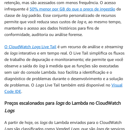
retenção, mas são acessados com menos frequência. O acesso
infrequente é
50% menor por GB do que o preço de ingestão
da
classe de
log
padrão. Esse conjunto personalizado de recursos
permite que você reduza seus custos de
log
e, ao mesmo tempo,
mantenha o acesso aos dados históricos para fins de
conformidade, auditoria ou análise forense.
O CloudWatch
Logs
Live Tail
é um recurso de análise e
streaming
de
logs
interativo e em tempo real. O Live Tail simplifica os fluxos
de trabalho de depuração e monitoramento; ele permite que você
observe a saída do
log
à medida que as funções são executadas
sem sair do console Lambda. Isso facilita a identificação e o
diagnóstico de problemas durante o desenvolvimento e a solução
de problemas. O
Logs
Live Tail também está disponível no
Visual
Code IDE
.
Preços escalonados para
logs
do Lambda no CloudWatch
Logs
A partir de hoje, os
logs
do Lambda enviados para o CloudWatch
Logs
são classificados como Vended
Logs
, que são
logs
de serviços