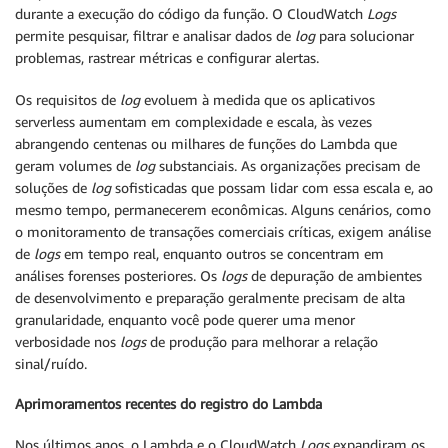
durante a execução do código da função. O CloudWatch
Logs
permite pesquisar, filtrar e analisar dados de
log
para solucionar
problemas, rastrear métricas e configurar alertas.
Os requisitos de
log
evoluem à medida que os aplicativos
serverless aumentam em complexidade e escala, às vezes
abrangendo centenas ou milhares de funções do Lambda que
geram volumes de
log
substanciais. As organizações precisam de
soluções de
log
sofisticadas que possam lidar com essa escala e, ao
mesmo tempo, permanecerem econômicas. Alguns cenários, como
o monitoramento de transações comerciais críticas, exigem análise
de
logs
em tempo real, enquanto outros se concentram em
análises forenses posteriores. Os
logs
de depuração de ambientes
de desenvolvimento e preparação geralmente precisam de alta
granularidade, enquanto você pode querer uma menor
verbosidade nos
logs
de produção para melhorar a relação
sinal/ruído.
Aprimoramentos recentes do registro do Lambda
Nos últimos anos, o Lambda e o CloudWatch
Logs
expandiram os