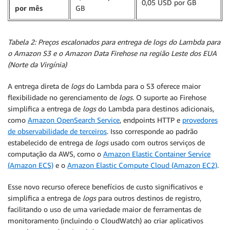
0,05 USD por GB
por mês
GB
Tabela 2: Preços escalonados para entrega de logs do Lambda para
o Amazon S3 e o Amazon Data Firehose na região Leste dos EUA
(Norte da Virgínia)
A entrega direta de
logs
do Lambda para o S3 oferece maior
flexibilidade no gerenciamento de
logs
. O suporte ao Firehose
simplifica a entrega de
logs
do Lambda para destinos adicionais,
como
Amazon OpenSearch Service
, endpoints HTTP e
provedores
de observabilidade de terceiros
. Isso corresponde ao padrão
estabelecido de entrega de
logs
usado com outros serviços de
computação da AWS, como o
Amazon Elastic Container Service
(Amazon ECS)
e o
Amazon Elastic Compute Cloud (Amazon EC2)
.
Esse novo recurso oferece benefícios de custo significativos e
simplifica a entrega de
logs
para outros destinos de registro,
facilitando o uso de uma variedade maior de ferramentas de
monitoramento (incluindo o CloudWatch) ao criar aplicativos