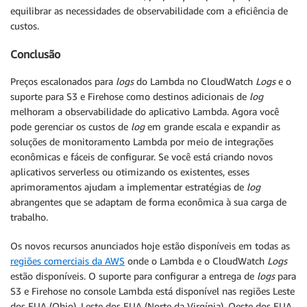
equilibrar as necessidades de observabilidade com a eficiência de
custos.
Conclusão
Preços escalonados para
logs
do Lambda no CloudWatch
Logs
e o
suporte para S3 e Firehose como destinos adicionais de
log
melhoram a observabilidade do aplicativo Lambda. Agora você
pode gerenciar os custos de
log
em grande escala e expandir as
soluções de monitoramento Lambda por meio de integrações
econômicas e fáceis de configurar. Se você está criando novos
aplicativos serverless ou otimizando os existentes, esses
aprimoramentos ajudam a implementar estratégias de
log
abrangentes que se adaptam de forma econômica à sua carga de
trabalho.
Os novos recursos anunciados hoje estão disponíveis em todas as
regiões comerciais da AWS
onde o Lambda e o CloudWatch
Logs
estão disponíveis. O suporte para configurar a entrega de
logs
para
S3 e Firehose no console Lambda está disponível nas regiões Leste
dos EUA (Ohio), Leste dos EUA (Norte da Virgínia), Oeste dos EUA