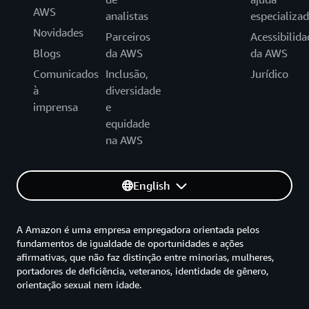
AWS
analistas
especializa
Novidades
Parceiros
Acessibilida
Blogs
da AWS
da AWS
Comunicados
Inclusão,
Jurídico
à
diversidade
imprensa
e
equidade
na AWS
English
A Amazon é uma empresa empregadora orientada pelos
fundamentos de igualdade de oportunidades e ações
afirmativas, que não faz distinção entre minorias, mulheres,
portadores de deficiência, veteranos, identidade de gênero,
orientação sexual nem idade.