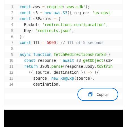
const
 aws 
=
require
(
'aws-sdk'
)
;
const
 s3 
=
new
aws
.
S3
(
{
 region
:
'us-east-1'
}
)
;
const
 s3Params 
=
{
  Bucket
:
'redirections-configuration'
,
  Key
:
'redirects.json'
,
}
;
const
 TTL 
=
5000
;
// TTL of 5 seconds
async
function
fetchRedirectionsFromS3
(
)
{
const
 response 
=
await
 s3
.
getObject
(
s3Params
)
return
 JSON
.
parse
(
response
.
Body
.
toString
(
'utf
(
{
 source
,
 destination 
}
)
=
>
(
{
      source
:
new
RegExp
(
source
)
,
      destination
,
}
)
Copiar
)
;
}
let
 redirections
;
function
fetchRedirections
(
)
{
if
(
!
redirections
)
{