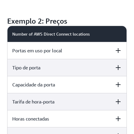
Exemplo 2: Preços
Number of AWS Direct Connect locations
Portas em uso por local
Tipo de porta
2 locations
2 portas
Capacidade da porta
2 locations
Dedicado
Tarifa de hora-porta
2 locations
10 Gbps
Horas conectadas
2 locations