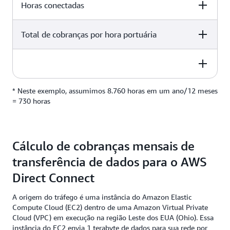
2 Gbps
Horas conectadas
2 locations
USD 0,66 por hora
Total de cobranças por hora portuária
2 locations
730 horas*
2 locations
* Neste exemplo, assumimos 8.760 horas em um ano/12 meses
USD 963,60 por mês
2 locations
= 730 horas
(2 locais x 1 porta por local) x USD 0,66 por hora x 730
horas
Cálculo de cobranças mensais de
transferência de dados para o AWS
Direct Connect
A origem do tráfego é uma instância do Amazon Elastic
Compute Cloud (EC2) dentro de uma Amazon Virtual Private
Cloud (VPC) em execução na região Leste dos EUA (Ohio). Essa
instância do EC2 envia 1 terabyte de dados para sua rede por