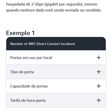
hospedada de 2 Gbps (gigabit por segundo), mesmo
quando nenhum dado está sendo enviado ou recebido.
Exemplo 1
Number of AWS Direct Connect locations
Portas em uso por local
Tipo de porta
2 locations
1 porta
Capacidade de portas
2 locations
Hospedado
Tarifa de hora-porta
2 locations