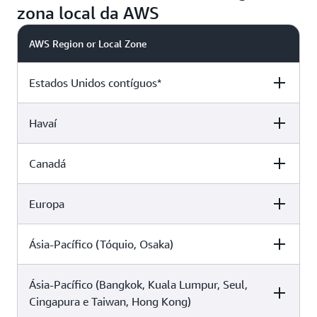
zona local da AWS
AWS Region or Local Zone
Estados Unidos contíguos*
Havaí
To Direct Connect Location in:
Pricing
Canadá
To Direct Connect Location in:
Pricing
Estados Unidos contíguos
USD 0,0200
Europa
To Direct Connect Location in:
Pricing
Estados Unidos contíguos
USD 0,0350
Havaí
USD 0,0350
Ásia-Pacífico (Tóquio, Osaka)
To Direct Connect Location in:
Pricing
Estados Unidos contíguos
USD 0,0200
Havaí
USD 0,0200
Ásia-Pacífico (Bangkok, Kuala Lumpur, Seul,
To Direct Connect Location in:
Pricing
Estados Unidos contíguos
USD 0,0282
Canadá
USD 0,0200
Cingapura e Taiwan, Hong Kong)