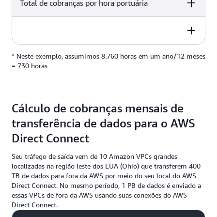
USD 2,25 por hora
Total de cobranças por hora portuária
2 locations
730 horas*
2 locations
* Neste exemplo, assumimos 8.760 horas em um ano/12 meses
USD 6.570,00 por mês
2 locations
= 730 horas
(2 locais x 2 portas por local) x USD 2,25 por hora x 730
horas
Cálculo de cobranças mensais de
transferência de dados para o AWS
Direct Connect
Seu tráfego de saída vem de 10 Amazon VPCs grandes
localizadas na região leste dos EUA (Ohio) que transferem 400
TB de dados para fora da AWS por meio do seu local do AWS
Direct Connect. No mesmo período, 1 PB de dados é enviado a
essas VPCs de fora da AWS usando suas conexões do AWS
Direct Connect.