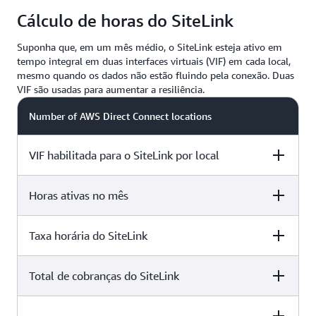
Cálculo de horas do SiteLink
Suponha que, em um mês médio, o SiteLink esteja ativo em
tempo integral em duas interfaces virtuais (VIF) em cada local,
mesmo quando os dados não estão fluindo pela conexão. Duas
VIF são usadas para aumentar a resiliência.
Number of AWS Direct Connect locations
VIF habilitada para o SiteLink por local
Horas ativas no mês
2 locations
2 VIF
Taxa horária do SiteLink
2 locations
730*
Total de cobranças do SiteLink
2 locations
USD 0,50 por hora
2 locations