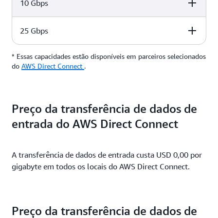
10 Gbps
Port hour rate (Excluding
Port hour rate in
USD 0,66/hora
USD 0,627/hora
Japan)
Japan
25 Gbps
Port hour rate (Excluding
Port hour rate in
USD 1,65/hora
USD 1,568/hora
Japan)
Japan
* Essas capacidades estão disponíveis em parceiros selecionados
Port hour rate (Excluding
Port hour rate in
do
USD 2,48/hora
AWS Direct Connect
.
USD 2,361/hora
Japan)
Japan
USD 6,20/hora
USD 6,20/hora
Preço da transferência de dados de
entrada do AWS Direct Connect
A transferência de dados de entrada custa USD 0,00 por
gigabyte em todos os locais do AWS Direct Connect.
Preço da transferência de dados de