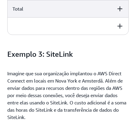
Total
$6,570.00 USD per month
USD 8.192,00 por mês
$6,570.00 USD per month
USD 14.762,00 por mês
$6,570.00 USD per month
Exemplo 3: SiteLink
USD 6.570,00 + USD 8.192,00
Imagine que sua organização implantou o AWS Direct
Connect em locais em Nova York e Amsterdã. Além de
enviar dados para recursos dentro das regiões da AWS
por meio dessas conexões, você deseja enviar dados
entre elas usando o SiteLink. O custo adicional é a soma
das horas do SiteLink e da transferência de dados do
SiteLink.