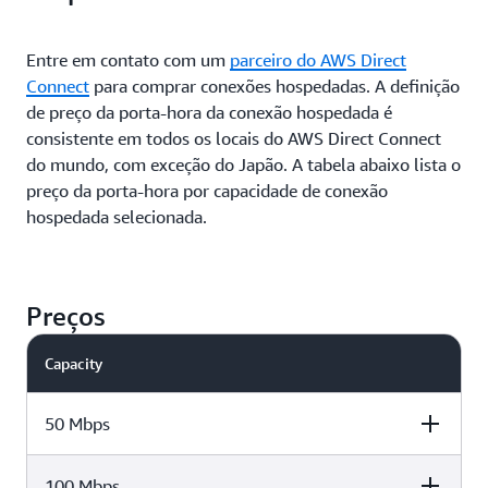
Entre em contato com um
parceiro do AWS Direct
Connect
para comprar conexões hospedadas. A definição
de preço da porta-hora da conexão hospedada é
consistente em todos os locais do AWS Direct Connect
do mundo, com exceção do Japão. A tabela abaixo lista o
preço da porta-hora por capacidade de conexão
hospedada selecionada.
Preços
Capacity
50 Mbps
100 Mbps
Port hour rate (Excluding
Port hour rate in