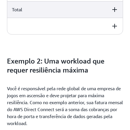
Total
$ 963.60 USD per month
USD 20,48 por mês
$ 963.60 USD per month
USD 984,08 por mês
$ 963.60 USD per month
USD 963,60 + USD 20,48
Exemplo 2: Uma workload que
requer resiliência máxima
Você é responsável pela rede global de uma empresa de
jogos em ascensão e deve projetar para máxima
resiliência. Como no exemplo anterior, sua fatura mensal
do AWS Direct Connect será a soma das cobranças por
hora de porta e transferência de dados geradas pela
workload.