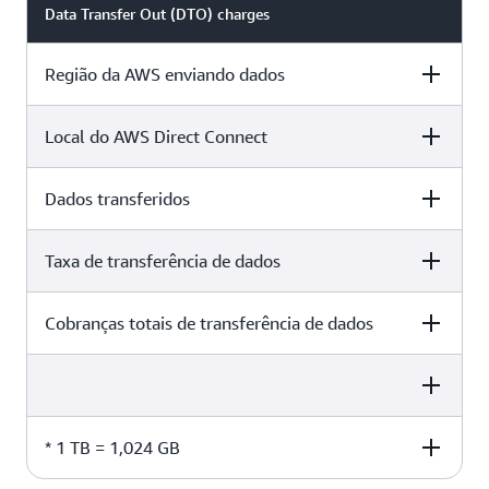
Data Transfer Out (DTO) charges
Região da AWS enviando dados
Local do AWS Direct Connect
Leste dos EUA (Ohio)
Dados transferidos
165 Halsey St, Newark
Taxa de transferência de dados
409.600 GB*
Cobranças totais de transferência de dados
USD 0,02 por GB
USD 8.192,00 por mês
* 1 TB = 1,024 GB
409.600 GB x USD 0,02