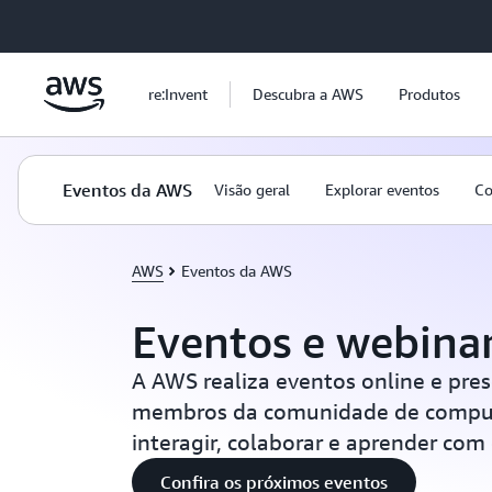
Pular para o conteúdo principal
re:Invent
Descubra a AWS
Produtos
Eventos da AWS
Visão geral
Explorar eventos
Co
AWS
Eventos da AWS
Eventos e webina
A AWS realiza eventos online e pres
membros da comunidade de compu
interagir, colaborar e aprender com
Confira os próximos eventos