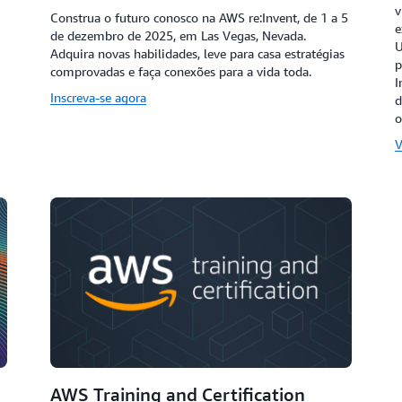
v
Construa o futuro conosco na AWS re:Invent, de 1 a 5
e
de dezembro de 2025, em Las Vegas, Nevada.
U
Adquira novas habilidades, leve para casa estratégias
p
comprovadas e faça conexões para a vida toda.
I
Inscreva-se agora
d
o
V
AWS Training and Certification