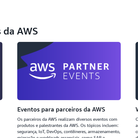
s da AWS
Eventos para parceiros da AWS
Os parceiros da AWS realizam diversos eventos com
O
produtos e palestrantes da AWS. Os tópicos incluem:
a
segurança, IoT, DevOps, contêineres, armazenamento,
c
migração e workloads essenciais, como SAP e
d