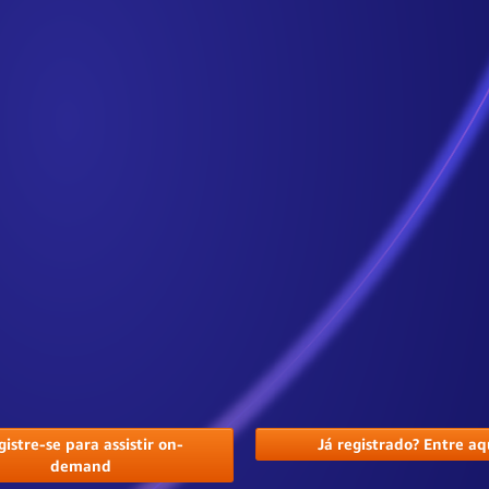
Nelson Novaes
Chief Technology Officer, C6 Bank
istre-se para assistir on-
Já registrado? Entre aq
demand