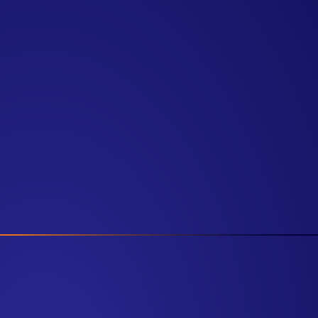
Vi
entes da AWS
Analytics e in