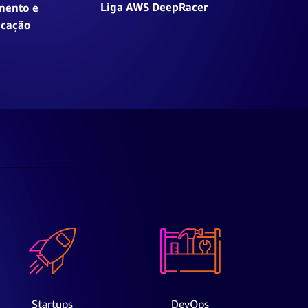
Liga AWS DeepRacer
mento e
icação
Startups
DevOps