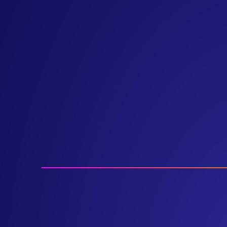
Peter DeSantis
Vice Presidente Sênior,
Infraestrutura global e suporte aos cli