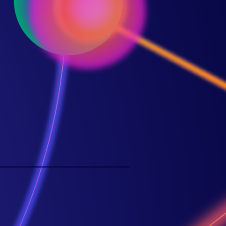
Dorothy Li
ce Presidente,
teligência de negócio AWS