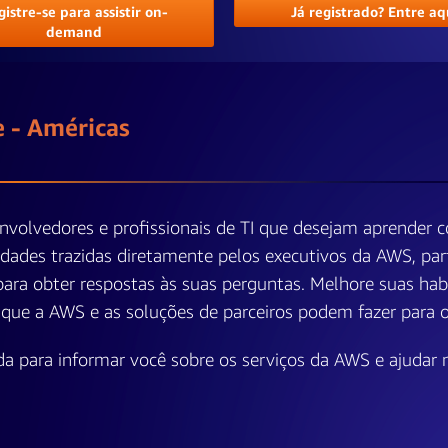
istre-se para assistir on-
Já registrado? Entre aq
demand
 - Américas
volvedores e profissionais de TI que desejam aprender c
des trazidas diretamente pelos executivos da AWS, parti
para obter respostas às suas perguntas. Melhore suas hab
que a AWS e as soluções de parceiros podem fazer para o
vida para informar você sobre os serviços da AWS e ajuda