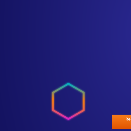
Sergio Fernández Mena
Chief Technology Officer, YPF
Reg