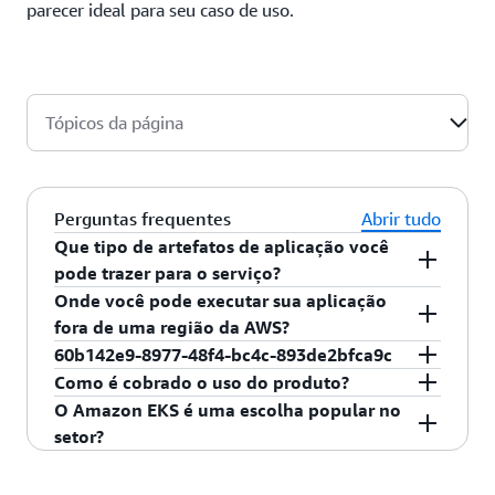
parecer ideal para seu caso de uso.
Tópicos da página
Perguntas frequentes
Abrir tudo
Que tipo de artefatos de aplicação você
pode trazer para o serviço?
O Amazon EKS pode ser usado com imagens de
Onde você pode executar sua aplicação
contêiner (ou seja, imagem de repositório de
fora de uma região da AWS?
registro).
Com o Amazon EKS Anywhere, nossa oferta on-
60b142e9-8977-48f4-bc4c-893de2bfca9c
premises do Kubernetes, você pode criar e operar
O Amazon EKS oferece suporte a serviços de
Como é cobrado o uso do produto?
facilmente clusters do Kubernetes (gerados com
front-end (HTML/JavaScript), serviços web
Para obter informações sobre os preços do
O Amazon EKS é uma escolha popular no
o software no Amazon EKS Distro) on-premises,
(solicitação-resposta), processadores de back-end
Amazon EKS, visite
os preços do Amazon EKS
.
setor?
inclusive em suas próprias máquinas virtuais
(filas), trabalhos em lote, AI/ML e serviços com
Sim, especificamente para organizações que
(VMs) e servidores bare metal. O AWS Outposts é
estado (bancos de dados).
executam o Kubernetes e desejam um