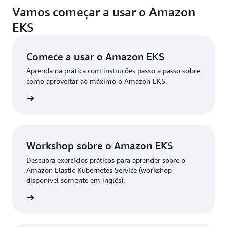
um serviço totalmente gerenciado que estende a
Vamos começar a usar o Amazon
orquestrador gerenciado.
infraestrutura, os serviços, as APIs e as
EKS
ferramentas da AWS em praticamente qualquer
site conectado. Com o Amazon EKS no Outposts,
Comece a usar o Amazon EKS
você pode gerenciar contêineres on-premises com
a mesma facilidade que gerencia seus contêineres
Aprenda na prática com instruções passo a passo sobre
na nuvem. Você pode usar o Amazon EKS no AWS
como aproveitar ao máximo o Amazon EKS.
Outposts para executar aplicações em contêiner
 mais »
que necessitam de latências particularmente
baixas em sistemas on-premises.
Workshop sobre o Amazon EKS
Descubra exercícios práticos para aprender sobre o
Amazon Elastic Kubernetes Service (workshop
disponível somente em inglês).
kshop »