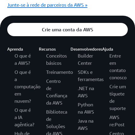
Junte-se à rede de parceiros da AWS »
Crie uma conta da AWS
Aprenda
Recursos
Desenvolvedores
Ajuda
O que é
Conceitos
Builder
Entre
a AWS?
básicos
Center
em
contato
O que é
Treinamento
SDKs e
conosco
a
ferramentas
Centro
computação
Crie um
de
.NET na
em
tíquete
Confiança
AWS
nuvem?
de
da AWS
Python
suporte
O que é
Biblioteca
na AWS
a IA
AWS
de
Java na
agêntica?
re:Post
Soluções
AWS
Hub de
da AWS
Centro