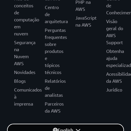
PHP na
conceitos
de
Centro
AWS
de
Conhecimen
de
JavaScript
computação
arquitetura
Visão
na AWS
em
geral do
Perguntas
nuvem
AWS
frequentes
Segurança
Support
sobre
na
produtos
Obtenha
Nuvem
e
ajuda
AWS
tópicos
especializa
Novidades
técnicos
Acessibilida
Blogs
Relatórios
da AWS
de
Comunicados
Jurídico
analistas
à
imprensa
Parceiros
da AWS
English