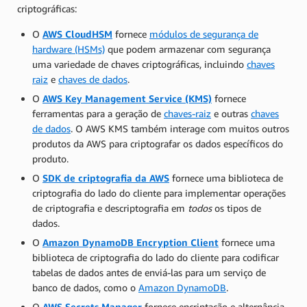
criptográficas:
O
AWS CloudHSM
fornece
módulos de segurança de
hardware (HSMs)
que podem armazenar com segurança
uma variedade de chaves criptográficas, incluindo
chaves
raiz
e
chaves de dados
.
O
AWS Key Management Service (KMS)
fornece
ferramentas para a geração de
chaves-raiz
e outras
chaves
de dados
. O AWS KMS também interage com muitos outros
produtos da AWS para criptografar os dados específicos do
produto.
O
SDK de criptografia da AWS
fornece uma biblioteca de
criptografia do lado do cliente para implementar operações
de criptografia e descriptografia em
todos
os tipos de
dados.
O
Amazon DynamoDB Encryption Client
fornece uma
biblioteca de criptografia do lado do cliente para codificar
tabelas de dados antes de enviá-las para um serviço de
banco de dados, como o
Amazon DynamoDB
.
O
AWS Secrets Manager
fornece encriptação e alternância