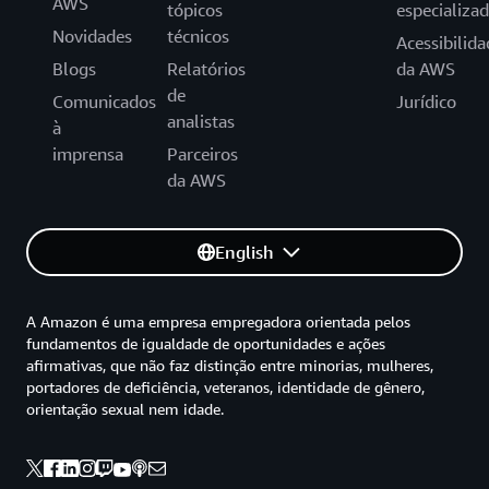
AWS
tópicos
especializa
Novidades
técnicos
Acessibilida
Blogs
Relatórios
da AWS
de
Comunicados
Jurídico
analistas
à
imprensa
Parceiros
da AWS
English
A Amazon é uma empresa empregadora orientada pelos
fundamentos de igualdade de oportunidades e ações
afirmativas, que não faz distinção entre minorias, mulheres,
portadores de deficiência, veteranos, identidade de gênero,
orientação sexual nem idade.