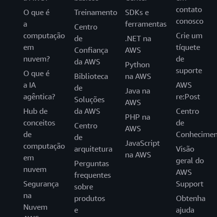
contato
O que é
Treinamento
SDKs e
conosco
a
ferramentas
Centro
computação
Crie um
de
.NET na
em
tíquete
Confiança
AWS
nuvem?
de
da AWS
Python
suporte
O que é
Biblioteca
na AWS
a IA
AWS
de
Java na
agêntica?
re:Post
Soluções
AWS
Hub de
da AWS
Centro
PHP na
conceitos
de
Centro
AWS
de
Conhecimen
de
JavaScript
computação
arquitetura
Visão
na AWS
em
geral do
Perguntas
nuvem
AWS
frequentes
Segurança
Support
sobre
na
produtos
Obtenha
Nuvem
e
ajuda