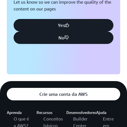
Let us know so we can improve the quality of the
content on our pages
Yes
No
Crie uma conta da AWS
Aprenda
Recursos
Desenvolvedores
Ajuda
O que é
Conceitos
Builder
Entre
a AWS?
básicos
Center
em