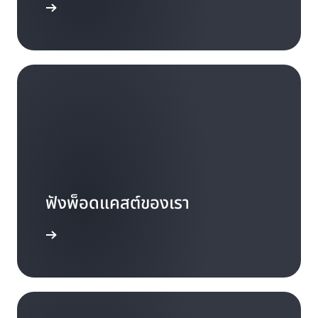
รู้เพิ่มเติม
ฟังพ็อดแคสต์ของเรา
รู้เพิ่มเติม