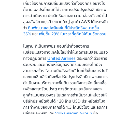
เกี่ยวข้องกับการเปลี่ยนแปลงทั่วทั้งองค์กร อย่างไร
ก็ตาม ผลประโยชน์ที่ได้จากการปรับปรุงประสิทธิภาพ
การดำเนินงาน ประสิทธิผล และความคล่องตัวจะนำไป
สู่ผลลัพธ์ทางธุรกิจขนาดใหญ่ ลูกค้า AWS ได้ตระหนัก
ว่า
ทีมพัฒนาแอปพลิเคชันที่มีประสิทธิผลมากขึ้น
35%
และ
เพิ่มขึ้น 29% ในเวลาที่อุทิศให้กับนวัตกรรม
ในฐานะที่เป็นภาพประกอบที่น่าทึ่งของการ
เปลี่ยนแปลงทางเทคโนโลยีทำให้เกิดการเปลี่ยนแปลง
ทางปฏิบัติการ
United Airlines
ตระหนักว่าด้วยการ
รวบรวมและวิเคราะห์ข้อมูลองค์กรแบบเรียลไทม์จะ
สามารถสร้าง “สนามบินอัจฉริยะ” โดยใช้เซ็นเซอร์ IoT
และแมชชีนเลิร์นนิงเพื่อปรับปรุงประสิทธิภาพของการ
ดำเนินงานบริการภาคพื้นดิน รวมถึงการจัดเลี้ยงเชื้อ
เพลิงและเตรียมประตู การติดตามและเส้นทางของ
ลูกค้าแบบครบวงจร โมเดลการดำเนินงานใหม่ช่วยให้
บริษัทประหยัดเงินได้ 120 ล้าน USD ประหยัดชั่วโมง
การทำงานของบุคลากรได้ 1.3 ล้านชั่วโมง และลดการ
ปล่อยมลพิษลง 7%
Volkswagen Group
ยัง