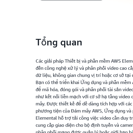
Tổng quan
Các giải pháp Thiết bị và phần mềm AWS Elem
đến công nghệ xử lý và phân phối video cao c
dữ liệu, không gian chung vị trí hoặc cơ sở tại
Bạn có thể triển khai Ứng dụng và phần mềm
để mã hóa, đóng gói và phân phối tài sản vide
như kết nối liền mạch với cơ sở hạ tầng video
mây. Được thiết kế để dễ dàng tích hợp với các
phương tiện của Đám mây AWS, Ứng dụng v
Elemental hỗ trợ tải công việc video cần duy tr
cung cấp giao diện cho bộ định tuyến và camer
phân phối mạng được quản lý hoặc giới hạn b