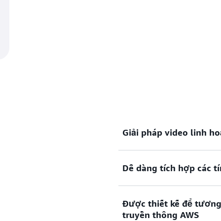
Giải pháp video linh ho
Dễ dàng tích hợp các t
Triển khai các giải pháp
cần, mà không làm gián
Thiết bị và phần mềm A
Được thiết kế để tương
pháp tại chỗ và dựa trê
Giành lợi thế trước các 
truyền thông AWS