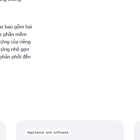
ux bao gồm hai
oặc phần mềm
cứng của riêng
 cứng nhỏ gọn
 phân phối đến
Appliance and software