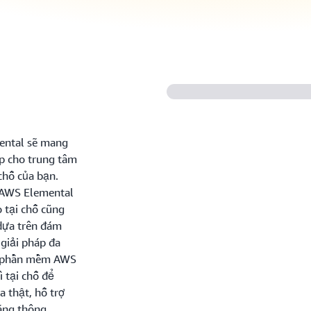
ental sẽ mang
ấp cho trung tâm
 chỗ của bạn.
 AWS Elemental
o tại chỗ cũng
 dựa trên đám
 giải pháp đa
à phần mềm AWS
ì tại chỗ để
a thật, hỗ trợ
ăng thông