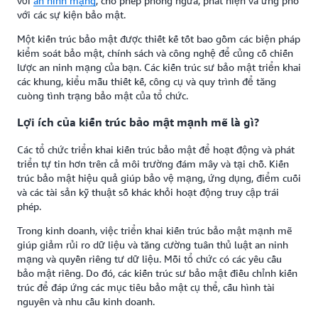
với
an ninh mạng
, cho phép phòng ngừa, phát hiện và ứng phó
với các sự kiện bảo mật.
Một kiến trúc bảo mật được thiết kế tốt bao gồm các biện pháp
kiểm soát bảo mật, chính sách và công nghệ để củng cố chiến
lược an ninh mạng của bạn. Các kiến trúc sư bảo mật triển khai
các khung, kiểu mẫu thiết kế, công cụ và quy trình để tăng
cuòng tình trạng bảo mật của tổ chức.
Lợi ích của kiến trúc bảo mật mạnh mẽ là gì?
Các tổ chức triển khai kiến trúc bảo mật để hoạt động và phát
triển tự tin hơn trên cả môi trường đám mây và tại chỗ. Kiến
trúc bảo mật hiệu quả giúp bảo vệ mạng, ứng dụng, điểm cuối
và các tài sản kỹ thuật số khác khỏi hoạt động truy cập trái
phép.
Trong kinh doanh, việc triển khai kiến trúc bảo mật mạnh mẽ
giúp giảm rủi ro dữ liệu và tăng cường tuân thủ luật an ninh
mạng và quyền riêng tư dữ liệu. Mỗi tổ chức có các yêu cầu
bảo mật riêng. Do đó, các kiến trúc sư bảo mật điều chỉnh kiến
trúc để đáp ứng các mục tiêu bảo mật cụ thể, cấu hình tài
nguyên và nhu cầu kinh doanh.