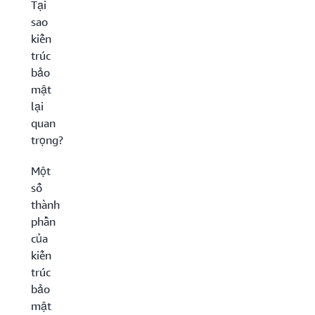
Tại
sao
kiến
trúc
bảo
mật
lại
quan
trọng?
Một
số
thành
phần
của
kiến
trúc
bảo
mật