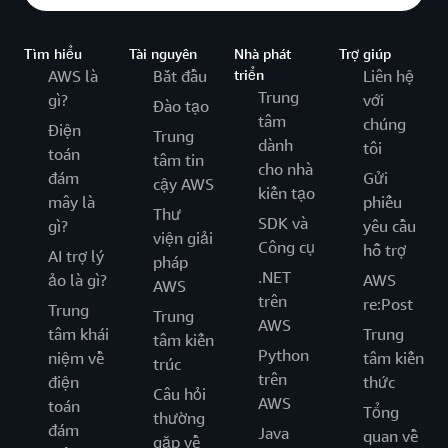
Tìm hiểu
Tài nguyên
Nhà phát
Trợ giúp
AWS là
Bắt đầu
triển
Liên hệ
Trung
gì?
với
Đào tạo
tâm
chúng
Điện
Trung
dành
tôi
toán
tâm tin
cho nhà
đám
Gửi
cậy AWS
kiến tạo
mây là
phiếu
Thư
SDK và
gì?
yêu cầu
viện giải
Công cụ
hỗ trợ
AI trợ lý
pháp
.NET
ảo là gì?
AWS
AWS
trên
re:Post
Trung
Trung
AWS
tâm khái
Trung
tâm kiến
Python
niệm về
tâm kiến
trúc
trên
điện
thức
Câu hỏi
AWS
toán
Tổng
thường
đám
Java
quan về
gặp về