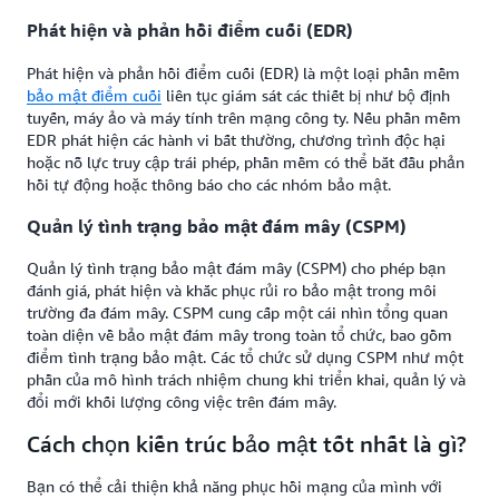
Phát hiện và phản hồi điểm cuối (EDR)
Phát hiện và phản hồi điểm cuối (EDR) là một loại phần mềm
bảo mật điểm cuối
liên tục giám sát các thiết bị như bộ định
tuyến, máy ảo và máy tính trên mạng công ty. Nếu phần mềm
EDR phát hiện các hành vi bất thường, chương trình độc hại
hoặc nỗ lực truy cập trái phép, phần mềm có thể bắt đầu phản
hồi tự động hoặc thông báo cho các nhóm bảo mật.
Quản lý tình trạng bảo mật đám mây (CSPM)
Quản lý tình trạng bảo mật đám mây (CSPM) cho phép bạn
đánh giá, phát hiện và khắc phục rủi ro bảo mật trong môi
trường đa đám mây. CSPM cung cấp một cái nhìn tổng quan
toàn diện về bảo mật đám mây trong toàn tổ chức, bao gồm
điểm tình trạng bảo mật. Các tổ chức sử dụng CSPM như một
phần của mô hình trách nhiệm chung khi triển khai, quản lý và
đổi mới khối lượng công việc trên đám mây.
Cách chọn kiến trúc bảo mật tốt nhất là gì?
Bạn có thể cải thiện khả năng phục hồi mạng của mình với