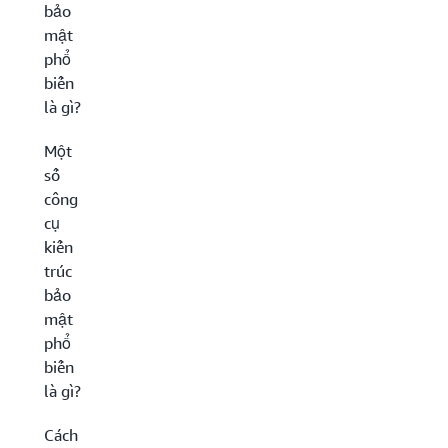
bảo
mật
phổ
biến
là gì?
Một
số
công
cụ
kiến
trúc
bảo
mật
phổ
biến
là gì?
Cách