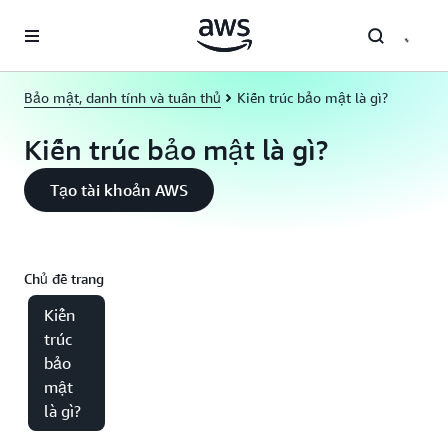
Chuyển đến nội dung chính
Bảo mật, danh tính và tuân thủ
Kiến trúc bảo mật là gì?
Kiến trúc bảo mật là gì?
Tạo tài khoản AWS
Chủ đề trang
Kiến
trúc
bảo
mật
là gì?