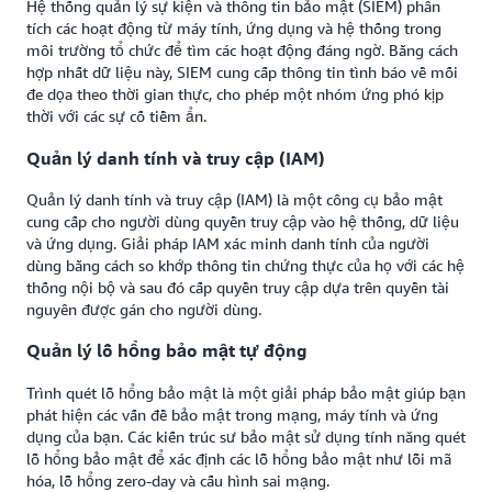
Hệ thống quản lý sự kiện và thông tin bảo mật (SIEM) phân
tích các hoạt động từ máy tính, ứng dụng và hệ thống trong
môi trường tổ chức để tìm các hoạt động đáng ngờ. Bằng cách
hợp nhất dữ liệu này, SIEM cung cấp thông tin tình báo về mối
đe dọa theo thời gian thực, cho phép một nhóm ứng phó kịp
thời với các sự cố tiềm ẩn.
Quản lý danh tính và truy cập (IAM)
Quản lý danh tính và truy cập (IAM) là một công cụ bảo mật
cung cấp cho người dùng quyền truy cập vào hệ thống, dữ liệu
và ứng dụng. Giải pháp IAM xác minh danh tính của người
dùng bằng cách so khớp thông tin chứng thực của họ với các hệ
thống nội bộ và sau đó cấp quyền truy cập dựa trên quyền tài
nguyên được gán cho người dùng.
Quản lý lỗ hổng bảo mật tự động
Trình quét lỗ hổng bảo mật là một giải pháp bảo mật giúp bạn
phát hiện các vấn đề bảo mật trong mạng, máy tính và ứng
dụng của bạn. Các kiến trúc sư bảo mật sử dụng tính năng quét
lỗ hổng bảo mật để xác định các lỗ hổng bảo mật như lỗi mã
hóa, lỗ hổng zero-day và cấu hình sai mạng.