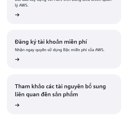
lý AWS.
g nhập
Đăng ký tài khoản miễn phí
Nhận ngay quyền sử dụng Bậc miễn phí của AWS.
Đăng ký
Tham khảo các tài nguyên bổ sung
liên quan đến sản phẩm
ểu thêm