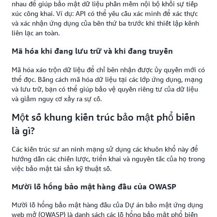
nhau để giúp bảo mật dữ liệu phần mềm nội bộ khỏi sự tiếp
xúc công khai. Ví dụ: API có thể yêu cầu xác minh để xác thực
và xác nhận ứng dụng của bên thứ ba trước khi thiết lập kênh
liên lạc an toàn.
Mã hóa khi đang lưu trữ và khi đang truyền
Mã hóa xáo trộn dữ liệu để chỉ bên nhận được ủy quyền mới có
thể đọc. Bằng cách mã hóa dữ liệu tại các lớp ứng dụng, mạng
và lưu trữ, bạn có thể giúp bảo vệ quyền riêng tư của dữ liệu
và giảm nguy cơ xảy ra sự cố.
Một số khung kiến trúc bảo mật phổ biến
là gì?
Các kiến trúc sư an ninh mạng sử dụng các khuôn khổ này để
hướng dẫn các chiến lược, triển khai và nguyên tắc của họ trong
việc bảo mật tài sản kỹ thuật số.
Mười lỗ hổng bảo mật hàng đầu của OWASP
Mười lỗ hổng bảo mật hàng đầu của Dự án bảo mật ứng dụng
web mở (OWASP) là danh sách các lỗ hổng bảo mật phổ biến