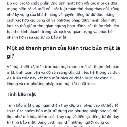
Do đó, các tổ chức phản ứng linh hoạt hơn với các mối đe dọa
mạng hiện có và mới nổi, các luật tuân thủ đang thay đổi, cũng
như kỳ vọng của khách hàng về quyền riêng tư dữ liệu. Bằng
cách kết hợp các công cụ và phương pháp thực hành bảo mật,
bạn có thể giảm thời gian ngừng hoạt động, cải thiện tính liên
tục cho kinh doanh trong các dịch vụ quan trọng và phục hồi
nhanh hơn sau các sự cố bảo mật.
Một số thành phần của kiến trúc bảo mật là
gì?
Về mặt thiết kế, kiến trúc bảo mật mạnh mẽ cải thiện tính bảo
mật, tính toàn vẹn và độ sẵn sàng của dữ liệu, hệ thống và dịch
vụ. Kiến trúc này kết hợp một cách có chiến lược các công cụ,
khung và các phương pháp bảo mật tốt nhất khác.
Tính bảo mật
Tính bảo mật giúp ngăn chặn truy cập trái phép vào dữ liệu tổ
chức. Các nhóm bảo mật sử dụng các phương pháp bảo vệ dữ
liệu như mã hóa, kiểm soát truy cập và liên lạc riêng tư để duy
trì tính bảo mật. Bằng cách này, chỉ những người dùng có