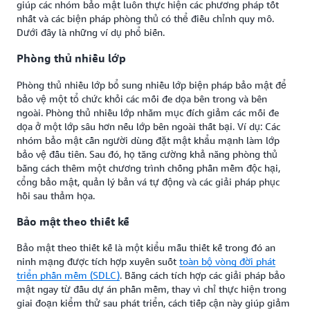
giúp các nhóm bảo mật luôn thực hiện các phương pháp tốt
nhất và các biện pháp phòng thủ có thể điều chỉnh quy mô.
Dưới đây là những ví dụ phổ biến.
Phòng thủ nhiều lớp
Phòng thủ nhiều lớp bổ sung nhiều lớp biện pháp bảo mật để
bảo vệ một tổ chức khỏi các mối đe dọa bên trong và bên
ngoài. Phòng thủ nhiều lớp nhằm mục đích giảm các mối đe
dọa ở một lớp sâu hơn nếu lớp bên ngoài thất bại. Ví dụ: Các
nhóm bảo mật cần người dùng đặt mật khẩu mạnh làm lớp
bảo vệ đầu tiên. Sau đó, họ tăng cường khả năng phòng thủ
bằng cách thêm một chương trình chống phần mềm độc hại,
cổng bảo mật, quản lý bản vá tự động và các giải pháp phục
hồi sau thảm họa.
Bảo mật theo thiết kế
Bảo mật theo thiết kế là một kiểu mẫu thiết kế trong đó an
ninh mạng được tích hợp xuyên suốt
toàn bộ vòng đời phát
triển phần mềm (SDLC)
. Bằng cách tích hợp các giải pháp bảo
mật ngay từ đầu dự án phần mềm, thay vì chỉ thực hiện trong
giai đoạn kiểm thử sau phát triển, cách tiếp cận này giúp giảm