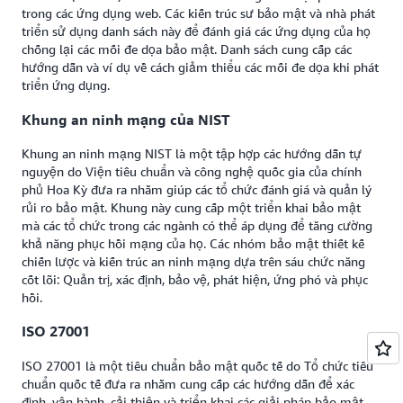
trong các ứng dụng web. Các kiến trúc sư bảo mật và nhà phát
triển sử dụng danh sách này để đánh giá các ứng dụng của họ
chống lại các mối đe dọa bảo mật. Danh sách cung cấp các
hướng dẫn và ví dụ về cách giảm thiểu các mối đe dọa khi phát
triển ứng dụng.
Khung an ninh mạng của NIST
Khung an ninh mạng NIST là một tập hợp các hướng dẫn tự
nguyện do Viện tiêu chuẩn và công nghệ quốc gia của chính
phủ Hoa Kỳ đưa ra nhằm giúp các tổ chức đánh giá và quản lý
rủi ro bảo mật. Khung này cung cấp một triển khai bảo mật
mà các tổ chức trong các ngành có thể áp dụng để tăng cường
khả năng phục hồi mạng của họ. Các nhóm bảo mật thiết kế
chiến lược và kiến trúc an ninh mạng dựa trên sáu chức năng
cốt lõi: Quản trị, xác định, bảo vệ, phát hiện, ứng phó và phục
hồi.
ISO 27001
ISO 27001 là một tiêu chuẩn bảo mật quốc tế do Tổ chức tiêu
chuẩn quốc tế đưa ra nhằm cung cấp các hướng dẫn để xác
định, vận hành, cải thiện và triển khai các giải pháp bảo mật