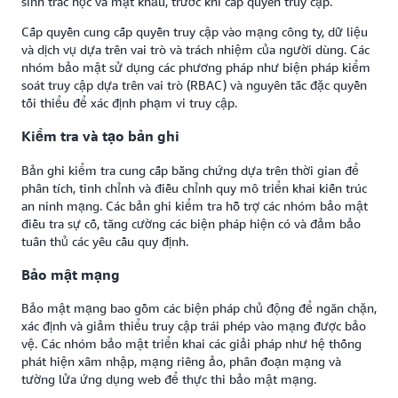
sinh trắc học và mật khẩu, trước khi cấp quyền truy cập.
Cấp quyền cung cấp quyền truy cập vào mạng công ty, dữ liệu
và dịch vụ dựa trên vai trò và trách nhiệm của người dùng. Các
nhóm bảo mật sử dụng các phương pháp như biện pháp kiểm
soát truy cập dựa trên vai trò (RBAC) và nguyên tắc đặc quyền
tối thiểu để xác định phạm vi truy cập.
Kiểm tra và tạo bản ghi
Bản ghi kiểm tra cung cấp bằng chứng dựa trên thời gian để
phân tích, tinh chỉnh và điều chỉnh quy mô triển khai kiến trúc
an ninh mạng. Các bản ghi kiểm tra hỗ trợ các nhóm bảo mật
điều tra sự cố, tăng cường các biện pháp hiện có và đảm bảo
tuân thủ các yêu cầu quy định.
Bảo mật mạng
Bảo mật mạng bao gồm các biện pháp chủ động để ngăn chặn,
xác định và giảm thiểu truy cập trái phép vào mạng được bảo
vệ. Các nhóm bảo mật triển khai các giải pháp như hệ thống
phát hiện xâm nhập, mạng riêng ảo, phân đoạn mạng và
tường lửa ứng dụng web để thực thi bảo mật mạng.