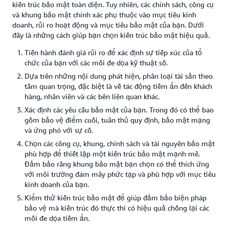
kiến trúc bảo mật toàn diện. Tuy nhiên, các chính sách, công cụ
và khung bảo mật chính xác phụ thuộc vào mục tiêu kinh
doanh, rủi ro hoạt động và mục tiêu bảo mật của bạn. Dưới
đây là những cách giúp bạn chọn kiến trúc bảo mật hiệu quả.
Tiến hành đánh giá rủi ro để xác định sự tiếp xúc của tổ
chức của bạn với các mối đe dọa kỹ thuật số.
Dựa trên những nội dung phát hiện, phân loại tài sản theo
tầm quan trọng, đặc biệt là về tác động tiềm ẩn đến khách
hàng, nhân viên và các bên liên quan khác.
Xác định các yêu cầu bảo mật của bạn. Trong đó có thể bao
gồm bảo vệ điểm cuối, tuân thủ quy định, bảo mật mạng
và ứng phó với sự cố.
Chọn các công cụ, khung, chính sách và tài nguyên bảo mật
phù hợp để thiết lập một kiến trúc bảo mật mạnh mẽ.
Đảm bảo rằng khung bảo mật bạn chọn có thể thích ứng
với môi trường đám mây phức tạp và phù hợp với mục tiêu
kinh doanh của bạn.
Kiểm thử kiến trúc bảo mật để giúp đảm bảo biện pháp
bảo vệ mà kiến trúc đó thực thi có hiệu quả chống lại các
mối đe dọa tiềm ẩn.