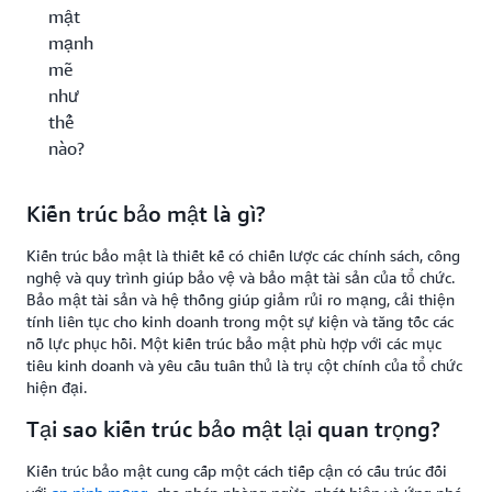
mật
mạnh
mẽ
như
thế
nào?
Kiến trúc bảo mật là gì?
Kiến trúc bảo mật là thiết kế có chiến lược các chính sách, công
nghệ và quy trình giúp bảo vệ và bảo mật tài sản của tổ chức.
Bảo mật tài sản và hệ thống giúp giảm rủi ro mạng, cải thiện
tính liên tục cho kinh doanh trong một sự kiện và tăng tốc các
nỗ lực phục hồi. Một kiến trúc bảo mật phù hợp với các mục
tiêu kinh doanh và yêu cầu tuân thủ là trụ cột chính của tổ chức
hiện đại.
Tại sao kiến trúc bảo mật lại quan trọng?
Kiến trúc bảo mật cung cấp một cách tiếp cận có cấu trúc đối