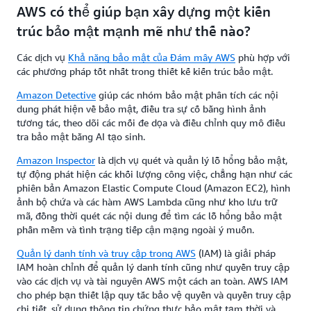
AWS có thể giúp bạn xây dựng một kiến
trúc bảo mật mạnh mẽ như thế nào?
Các dịch vụ
Khả năng bảo mật của Đám mây AWS
phù hợp với
các phương pháp tốt nhất trong thiết kế kiến trúc bảo mật.
Amazon Detective
giúp các nhóm bảo mật phân tích các nội
dung phát hiện về bảo mật, điều tra sự cố bằng hình ảnh
tương tác, theo dõi các mối đe dọa và điều chỉnh quy mô điều
tra bảo mật bằng AI tạo sinh.
Amazon Inspector
là dịch vụ quét và quản lý lỗ hổng bảo mật,
tự động phát hiện các khối lượng công việc, chẳng hạn như các
phiên bản Amazon Elastic Compute Cloud (Amazon EC2), hình
ảnh bộ chứa và các hàm AWS Lambda cũng như kho lưu trữ
mã, đồng thời quét các nội dung để tìm các lỗ hổng bảo mật
phần mềm và tình trạng tiếp cận mạng ngoài ý muốn.
Quản lý danh tính và truy cập trong AWS
(IAM) là giải pháp
IAM hoàn chỉnh để quản lý danh tính cũng như quyền truy cập
vào các dịch vụ và tài nguyên AWS một cách an toàn. AWS IAM
cho phép bạn thiết lập quy tắc bảo vệ quyền và quyền truy cập
chi tiết, sử dụng thông tin chứng thực bảo mật tạm thời và