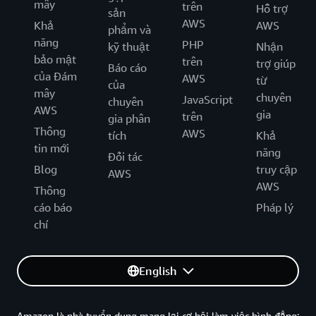
mây
trên
Hỗ trợ
sản
AWS
Khả
AWS
phẩm và
năng
PHP
kỹ thuật
Nhận
bảo mật
trên
trợ giúp
Báo cáo
của Đám
AWS
từ
của
mây
chuyên
JavaScript
chuyên
AWS
gia
trên
gia phân
Thông
AWS
tích
Khả
tin mới
năng
Đối tác
Blog
truy cập
AWS
AWS
Thông
cáo báo
Pháp lý
chí
English
Amazon là nhà tuyển dung mang lại cơ hội làm việc bình đẳng: