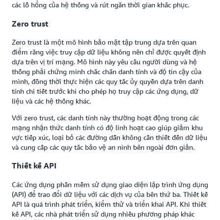
các lỗ hổng của hệ thống và rút ngắn thời gian khắc phục.
Zero trust
Zero trust là một mô hình bảo mật tập trung dựa trên quan
điểm rằng việc truy cập dữ liệu không nên chỉ được quyết định
dựa trên vị trí mạng. Mô hình này yêu cầu người dùng và hệ
thống phải chứng minh chắc chắn danh tính và độ tin cậy của
mình, đồng thời thực hiện các quy tắc ủy quyền dựa trên danh
tính chi tiết trước khi cho phép họ truy cập các ứng dụng, dữ
liệu và các hệ thống khác.
Với zero trust, các danh tính này thường hoạt động trong các
mạng nhận thức danh tính có độ linh hoạt cao giúp giảm khu
vực tiếp xúc, loại bỏ các đường dẫn không cần thiết đến dữ liệu
và cung cấp các quy tắc bảo vệ an ninh bên ngoài đơn giản.
Thiết kế API
Các ứng dụng phần mềm sử dụng giao diện lập trình ứng dụng
(API) để trao đổi dữ liệu với các dịch vụ của bên thứ ba. Thiết kế
API là quá trình phát triển, kiểm thử và triển khai API. Khi thiết
kế API, các nhà phát triển sử dụng nhiều phương pháp khác