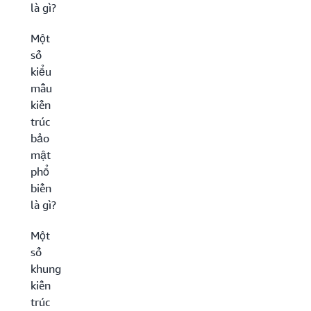
là gì?
Một
số
kiểu
mẫu
kiến
trúc
bảo
mật
phổ
biến
là gì?
Một
số
khung
kiến
trúc