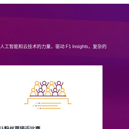
工智能和云技术的力量，驱动 F1 Insights，复杂的