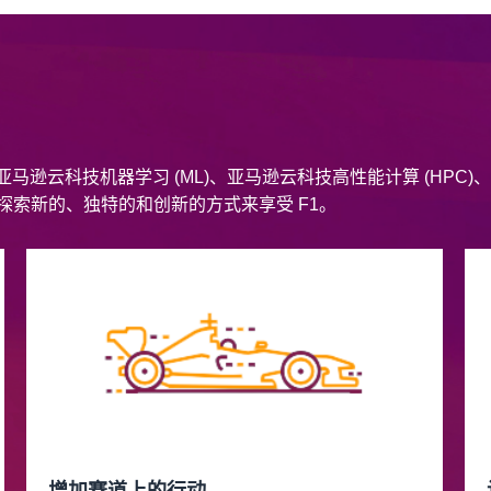
亚马逊云科技机器学习 (ML)、亚马逊云科技高性能计算 (HPC)、人
迷探索新的、独特的和创新的方式来享受 F1。