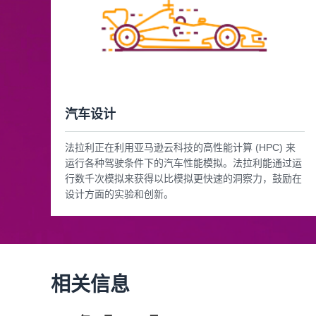
汽车设计
法拉利正在利用亚马逊云科技的高性能计算 (HPC) 来
运行各种驾驶条件下的汽车性能模拟。法拉利能通过运
行数千次模拟来获得以比模拟更快速的洞察力，鼓励在
设计方面的实验和创新。
相关信息