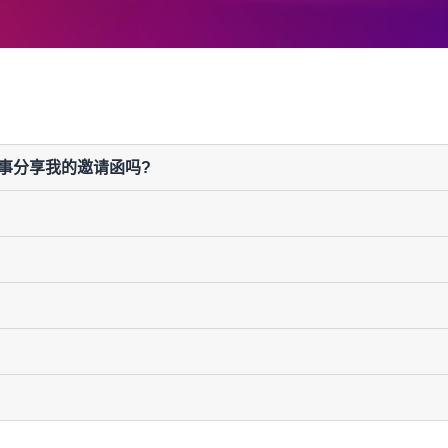
事分享我的邀请函吗?
为您完成注册流程。所有的 F1 入场票将会在您入住上海外滩 W 酒店
涵盖 2 晚外滩 W 酒店住宿、现场用餐、F1 Paddock Club 
客人统一入住上海外滩 W 酒店并乘坐我们提供的接驳车往返，以确保准
提供免费的停车服务。
适的鞋子。不允许穿着 T 恤、破洞牛仔裤或人字拖。
果您来自台湾、香港或者海外，请携带驾照原件及身份证明原件（护照，