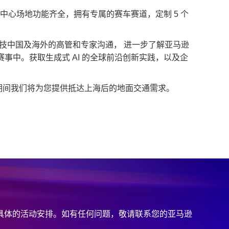
中心场地功能齐全，拥有专属的赛车赛道，定制 5 个
技中国及海外的高管和专家沟通， 进一步了解亚马逊
事中。获取生成式 AI 的全球前沿创新实践，以及企
期间我们将为您提供抵达上海后的地面交通需求。
具体的活动安排。如有任何问题，敬请联系您的亚马逊