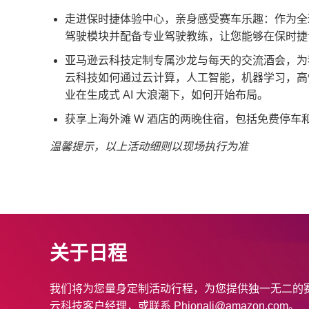
走进保时捷体验中心，亲身感受赛车乐趣：作为全球
驾驶模块并配备专业驾驶教练，让您能够在保时捷
亚马逊云科技定制专属沙龙与每天的交流酒会，为
云科技如何通过云计算，人工智能，机器学习，高性
业在生成式 AI 大浪潮下，如何开始布局。
获享上海外滩 W 酒店的两晚住宿，包括免费停
温馨提示，以上活动细则以现场执行为准
关于日程
我们将为您量身定制活动行程，为您提供独一无二的
云科技客户经理，或联系 Phionali@amazon.com。