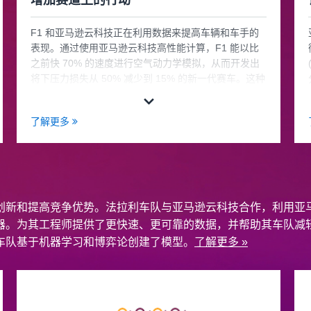
增加赛道上的行动
F1 和亚马逊云科技正在利用数据来提高车辆和车手的
表现。通过使用亚马逊云科技高性能计算，F1 能以比
之前快 70% 的速度进行空气动力学模拟，从而开发出
将下压力损失从 50% 减少到 15% 的新一代赛车。这种
巨大的减少为追逐的车手提供了更大的超车机会，也为
车迷提供了更多的轮对轮的动作。F1 还在探索在模拟
了解更多
过程中使用机器学习，为车队提供了新的洞察力，并通
过 5000 多次单车和多车模拟收集了超过 5.5 亿个数
据。
高竞争优势。法拉利车队与亚马逊云科技合作，利用亚马逊云科技的 Ama
。为其工程师提供了更快速、更可靠的数据，并帮助其车队减轻赛
车队基于机器学习和博弈论创建了模型。
了解更多 »