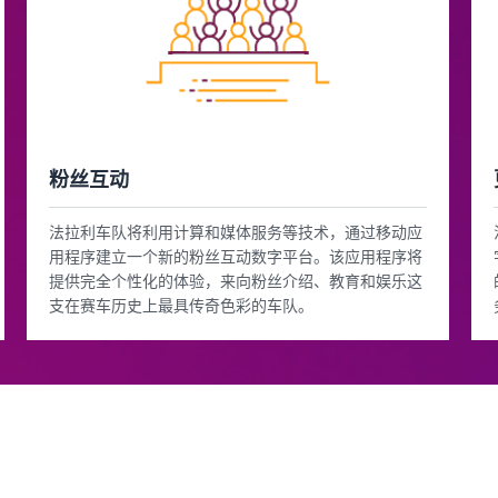
粉丝互动
法拉利车队将利用计算和媒体服务等技术，通过移动应
用程序建立一个新的粉丝互动数字平台。该应用程序将
提供完全个性化的体验，来向粉丝介绍、教育和娱乐这
支在赛车历史上最具传奇色彩的车队。