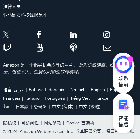
法律人员
亚马逊云科技诚聘英才
1
Amazon 是一个倡导机会均等的雇主：
反对少数族裔、妇女、残疾人
士、退伍军人、性别认同和性取向歧视。
联系

售前
语言
عربي
Bahasa Indonesia
Deutsch
English
Español
Français
Italiano
Português
Tiếng Việt
Türkçe
Ρусский
ไทย
日本語
한국어
中文 (简体)
中文 (繁體)
智能

隐私权
|
可访问性
|
网站条款
|
Cookie 首选项
|
售后
© 2024, Amazon Web Services, Inc. 或其联属公司。保留所有权利。