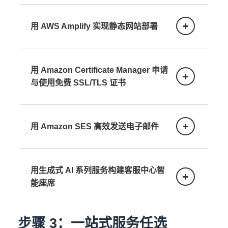
借助 AWS Free Tier 免费使用 100 余项云服
用 AWS Amplify 实现静态网站部署
务，并通过 AWS Budgets 成本控制功能，
把控云上支出
立即学习 ›
借助 AWS Amplify，通过基于 Git 的 CI/CD
用 Amazon Certificate Manager 申请
工作流程，完成静态网站构建、部署与托管
与使用免费 SSL/TLS 证书
立即学习 ›
10 分钟快速完成免费公有证书的申请、部署
用 Amazon SES 高效发送电子邮件
与自动续订，提升网站安全性并降低证书维
护复杂度
立即学习 ›
10 分钟学会通过 Amazon SES 向客户发送
用生成式 AI 系列服务构建客服中心智
交易、营销等类型的电子邮件
能座席
立即学习 ›
步骤 3：一站式服务任选
借助 Amazon Lex 和 Amazon Bedrock 等全