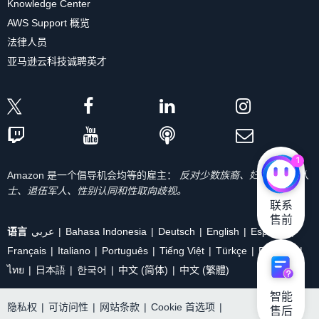
Knowledge Center
AWS Support 概览
法律人员
亚马逊云科技诚聘英才
1
Amazon 是一个倡导机会均等的雇主：
反对少数族裔、妇女、残疾人
士、退伍军人、性别认同和性取向歧视。
联系

售前
语言
عربي
Bahasa Indonesia
Deutsch
English
Español
Français
Italiano
Português
Tiếng Việt
Türkçe
Ρусский
ไทย
日本語
한국어
中文 (简体)
中文 (繁體)
智能

隐私权
|
可访问性
|
网站条款
|
Cookie 首选项
|
售后