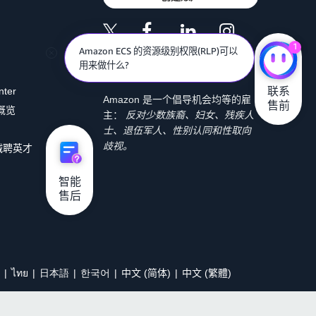
1
Amazon ECS 的资源级别权限(RLP)可以
用来做什么?
联系

nter
Amazon 是一个倡导机会均等的雇
售前
 概览
主：
反对少数族裔、妇女、残疾人
士、退伍军人、性别认同和性取向
歧视。
诚聘英才
智能

售后
ไทย
日本語
한국어
中文 (简体)
中文 (繁體)