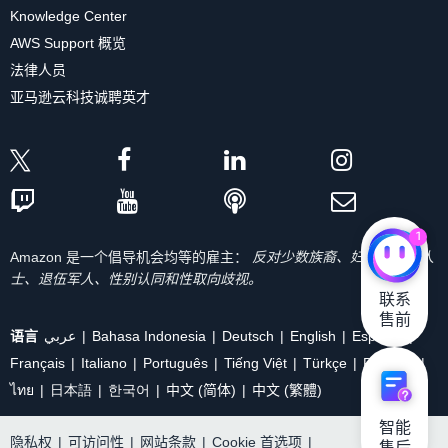
Knowledge Center
AWS Support 概览
法律人员
亚马逊云科技诚聘英才
1
Amazon 是一个倡导机会均等的雇主：
反对少数族裔、妇女、残疾人
士、退伍军人、性别认同和性取向歧视。
联系

售前
语言
عربي
Bahasa Indonesia
Deutsch
English
Español
Français
Italiano
Português
Tiếng Việt
Türkçe
Ρусский
ไทย
日本語
한국어
中文 (简体)
中文 (繁體)
智能

隐私权
|
可访问性
|
网站条款
|
Cookie 首选项
|
售后