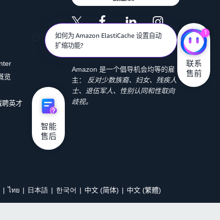
1
如何为 Amazon ElastiCache 设置自动
扩缩功能?
联系

nter
Amazon 是一个倡导机会均等的雇
售前
 概览
主：
反对少数族裔、妇女、残疾人
士、退伍军人、性别认同和性取向
歧视。
诚聘英才
智能

售后
ไทย
日本語
한국어
中文 (简体)
中文 (繁體)