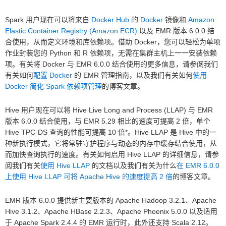
Spark 用户现在可以将来自
Docker Hub
的
Docker
镜像和
Amazon
Elastic Container Registry (Amazon ECR)
以及 EMR 版本 6.0.0 结
合使用，从而定义环境和库依赖项。借助 Docker，您可以轻松为单项
作业封装您的 Python 和 R 依赖项，无需在集群主机上一一安装依赖
项。有关将 Docker 与 EMR 6.0.0 结合使用的更多信息，请参阅我们
有关如何
配置 Docker
的 EMR 管理指南，以及我们有关如何
使用
Docker 简化 Spark 依赖项管理
的博客文章。
Hive 用户现在可以将 Hive Live Long and Process (LLAP) 与 EMR
版本 6.0.0 结合使用，与 EMR 5.29 相比的速度可提高 2 倍，单个
Hive TPC-DS 查询的性能可提高 10 倍*。Hive LLAP 是 Hive 中的一
种新执行模式，它将常驻守护程序与动态的内存中缓存结合使用，从
而加快查询执行的速度。有关如何启用 Hive LLAP 的详细信息，请参
阅我们有关
使用 Hive LLAP
的文档以及我们有关为什么
在 EMR 6.0.0
上使用 Hive LLAP 可将 Apache Hive 的速度提高 2 倍
的博客文章。
EMR 版本 6.0.0 提供新主要版本的 Apache Hadoop 3.2.1、Apache
Hive 3.1.2、Apache HBase 2.2.3、Apache Phoenix 5.0.0 以及适用
于 Apache Spark 2.4.4 的 EMR 运行时，此外还支持 Scala 2.12。