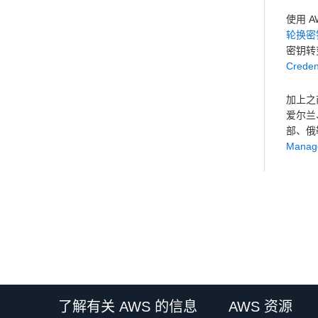
使用 A
轮换密
密钥转
Creden
加上之
爱尔兰
部、俄
Manag
了解有关 AWS 的信息
AWS 资源