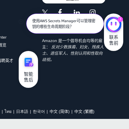
1
使用AWS Secrets Manager可以管理密
钥的哪些生命周期阶段？
联系

nter
Amazon 是一个倡导机会均等的雇
售前
 概览
主：
反对少数族裔、妇女、残疾人
士、退伍军人、性别认同和性取向
歧视。
诚聘英才
智能

售后
ไทย
日本語
한국어
中文 (简体)
中文 (繁體)