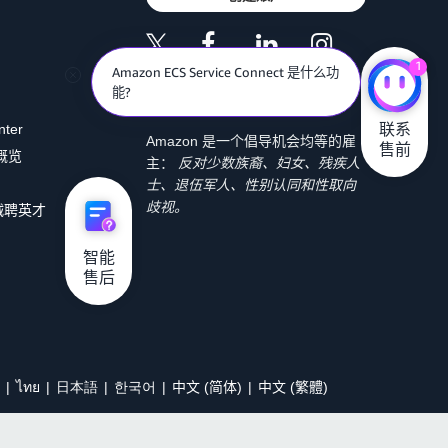
1
Amazon ECS Service Connect 是什么功
能?
联系

nter
Amazon 是一个倡导机会均等的雇
售前
 概览
主：
反对少数族裔、妇女、残疾人
士、退伍军人、性别认同和性取向
歧视。
诚聘英才
智能

售后
ไทย
日本語
한국어
中文 (简体)
中文 (繁體)