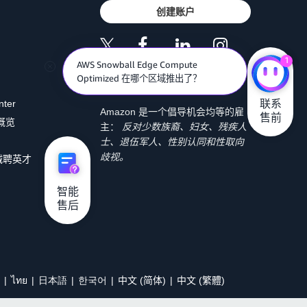
创建账户
1
AWS Snowball Edge Compute
Optimized 在哪个区域推出了？
联系

nter
Amazon 是一个倡导机会均等的雇
售前
 概览
主：
反对少数族裔、妇女、残疾人
士、退伍军人、性别认同和性取向
歧视。
诚聘英才
智能

售后
ไทย
日本語
한국어
中文 (简体)
中文 (繁體)