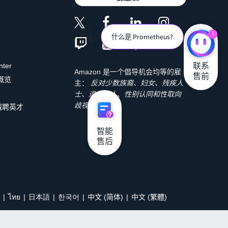
1
什么是 Prometheus?
联系

nter
Amazon 是一个倡导机会均等的雇
售前
 概览
主：
反对少数族裔、妇女、残疾人
士、退伍军人、性别认同和性取向
歧视。
诚聘英才
智能

售后
ไทย
日本語
한국어
中文 (简体)
中文 (繁體)