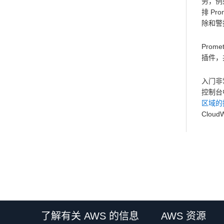
务，例如
排 P
除和警
Pro
插件，
入门非常
控制台中
区域的
Clou
了解有关 AWS 的信息
AWS 资源