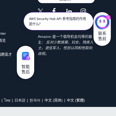
1
AWS Security Hub API 参考指南的作用
是什么?
联系

nter
Amazon 是一个倡导机会均等的雇
售前
 概览
主：
反对少数族裔、妇女、残疾人
士、退伍军人、性别认同和性取向
歧视。
诚聘英才
智能

售后
ไทย
日本語
한국어
中文 (简体)
中文 (繁體)