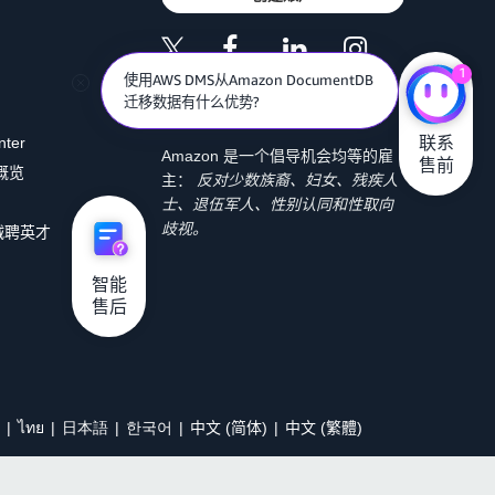
1
使用AWS DMS从Amazon DocumentDB
迁移数据有什么优势?
联系

nter
Amazon 是一个倡导机会均等的雇
售前
 概览
主：
反对少数族裔、妇女、残疾人
士、退伍军人、性别认同和性取向
歧视。
诚聘英才
智能

售后
ไทย
日本語
한국어
中文 (简体)
中文 (繁體)