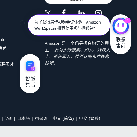
1
为了获得最佳视频会议体验，Amazon
WorkSpaces 推荐使用哪些捆绑包?
联系

nter
Amazon 是一个倡导机会均等的雇
售前
 概览
主：
反对少数族裔、妇女、残疾人
士、退伍军人、性别认同和性取向
歧视。
诚聘英才
智能

售后
ไทย
日本語
한국어
中文 (简体)
中文 (繁體)