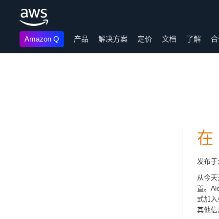
Amazon Q
产品
解决方案
定价
文档
了解
合
跳至主要内容
在 
发布于
从今天开
置。Al
式加入
其他信