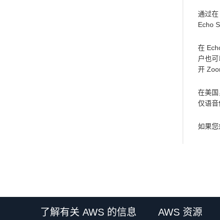
通过在
Ech
在 Ec
户也可以
开 Z
在美国，
仅语音
如果您
了解有关 AWS 的信息
AWS 资源