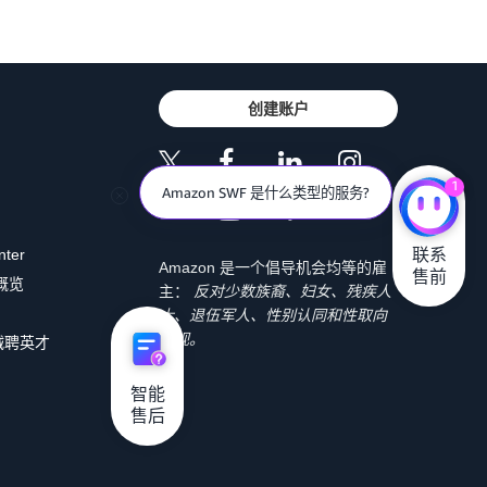
创建账户
1
Amazon SWF 是什么类型的服务?
联系

nter
Amazon 是一个倡导机会均等的雇
售前
 概览
主：
反对少数族裔、妇女、残疾人
士、退伍军人、性别认同和性取向
歧视。
诚聘英才
智能

售后