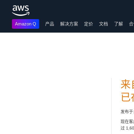
Amazon Q
产品
解决方案
定价
文档
了解
合
跳至主要内容
来
已在
发布于
现在客
过 1,