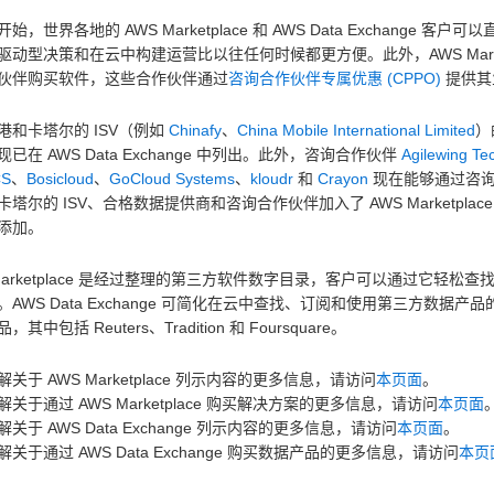
始，世界各地的 AWS Marketplace 和 AWS Data Exchan
驱动型决策和在云中构建运营比以往任何时候都更方便。此外，AWS Mark
伙伴购买软件，这些合作伙伴通过
咨询合作伙伴专属优惠 (CPPO)
提供其
港和卡塔尔的 ISV（例如
Chinafy
、
China Mobile International Limited
）
已在 AWS Data Exchange 中列出。此外，咨询合作伙伴
Agilewing Te
CS
、
Bosicloud
、
GoCloud Systems
、
kloudr
和
Crayon
现在能够通过咨询合作
塔尔的 ISV、合格数据提供商和咨询合作伙伴加入了 AWS Marketplace 
添加。
Marketplace 是经过整理的第三方软件数字目录，客户可以通过它轻松查找、购买和
AWS Data Exchange 可简化在云中查找、订阅和使用第三方数据产品
其中包括 Reuters、Tradition 和 Foursquare。
关于 AWS Marketplace 列示内容的更多信息，请访问
本页面
。
关于通过 AWS Marketplace 购买解决方案的更多信息，请访问
本页面
关于 AWS Data Exchange 列示内容的更多信息，请访问
本页面
。
关于通过 AWS Data Exchange 购买数据产品的更多信息，请访问
本页