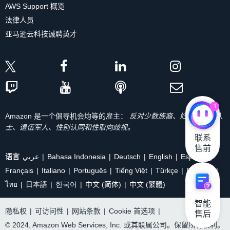
AWS Support 概览
法律人员
亚马逊云科技诚聘英才
1
Amazon 是一个倡导机会均等的雇主：
反对少数族裔、妇女、残疾人
士、退伍军人、性别认同和性取向歧视。
联系

售前
语言
عربي
Bahasa Indonesia
Deutsch
English
Español
Français
Italiano
Português
Tiếng Việt
Türkçe
Ρусский
ไทย
日本語
한국어
中文 (简体)
中文 (繁體)
智能

隐私权
|
可访问性
|
网站条款
|
Cookie 首选项
|
售后
© 2024, Amazon Web Services, Inc. 或其联属公司。保留所有权利。