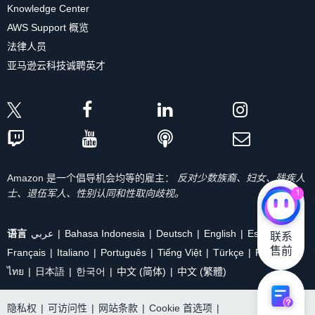
Knowledge Center
AWS Support 概览
法律人员
亚马逊云科技诚聘英才
Amazon 是一个倡导机会均等的雇主：
反对少数族裔、妇女、残疾人
1
士、退伍军人、性别认同和性取向歧视。
语言
عربي
Bahasa Indonesia
Deutsch
English
Español
联系

售前
Français
Italiano
Português
Tiếng Việt
Türkçe
Ρусский
ไทย
日本語
한국어
中文 (简体)
中文 (繁體)
隐私权
|
可访问性
|
网站条款
|
Cookie 首选项
|