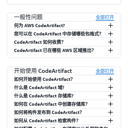
一般性问题
全部打开
何为 AWS CodeArtifact?
您可以在 CodeArtifact 中存储哪些包格式？
AWS CodeArtifact 是一项完全托管的软件构件存
CodeArtifact 如何收费？
储库服务，借助它，各种规模的组织都可以轻松
npm/Yarn
CodeArtifact 已在哪些 AWS 区域推出？
安全地存储、发布和分享其软件开发过程中所使
使用 CodeArtifact，没有前期费用，也无需订立合
pip/twine
用的程序包。CodeArtifact 可与常用的程序包管理
约。您只需为存储的构件、发出的请求数以及从
目前，CodeArtifact 已在以下 13 个
AWS 区域
推
Maven/Gradle
器及构建工具[例如 Maven 和 Gradle（Java），
开始使用 CodeArtifact
AWS 区域传输出的数据付费。CodeArtifact 包括
出：
全部打开
NuGet
npm 和 yarn（JavaScript）或 pip 和
按月免费使用的存储和请求套餐。有关定价详细
如何开始使用 CodeArtifact？
RubyGems
美国东部 (弗吉尼亚北部)
twine（Python）或 NuGet（.NET）]配合使用。
信息，请参阅
定价
详细信息。
什么是 CodeArtifact 域?
SwiftPM
您可以通过使用 AWS 管理控制台、开发工具包或
美国东部（俄亥俄）
通用
什么是 CodeArtifact 存储库?
CLI 创建新的域及存储库来开始使用
域是特定于 CodeArtifact 的结构，该结构允许在
美国西部（俄勒冈）
Cargo
如何在 CodeArtifact 中创建存储库？
CodeArtifact。然后，您可以使用常用的软件包管
多个 AWS 账户中对单个组织拥有的多个
CodeArtifact 存储库包含一组软件包版本，每个软
欧洲（爱尔兰）
如何将构件发布到 CodeArtifact？
理器及构建工具，例如 npm 或 yarn CLI
CodeArtifact 存储库进行分组和管理。例如，组织
件包版本都映射到一组资产。存储库是多语言
您可以使用控制台向导，或者以编程方式使用
欧洲（伦敦）
如何从 CodeArtifact 检索构件？
(JavaScript)、maven 或 gradle (Java)、pip
可能会创建一个中央存储库，用于在团队和项目
的，一个存储库可以包含任何受支持类型的软件
AWS 开发工具包或 CLI 创建存储库。有关更多信
欧洲（法兰克福）
您可以使用本地语言工具，例如 npm 或 yarn