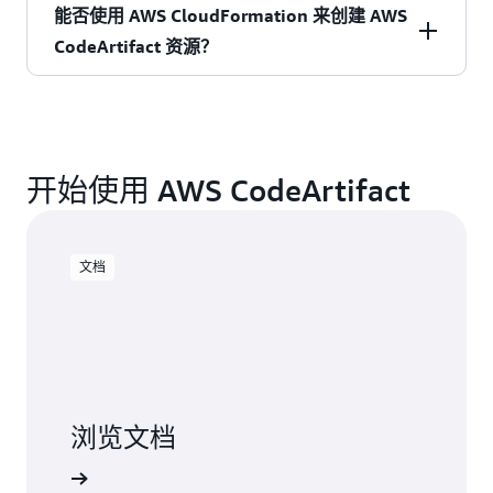
CodeBuild 项目配置中使用和发布程序包。可用的
提供的 get-login 命令类似，因此使用 Docker CLI
能否使用 AWS CloudFormation 来创建 AWS
CodeBuild 映像包括适用于 CodeArtifact 支持的所
符合。使用 Amazon EventBridge 时，您可以在
与 ECR 进行交互的开发人员会熟悉此模式。
CodeArtifact 资源？
有程序包类型的客户端工具。CodeBuild 将构建工
CodeArtifact 存储库中存储的程序包发生更改时
具或程序包管理器配置为使用指定的存储库，并
（例如，发布新版本的程序包时）触发
符合。您可以使用 CloudFormation 来创建域和存
使用构建的 IAM 角色在构建开始时获取
CodePipeline 构建。
储库等的 CodeArtifact 资源。请参阅我们的
CodeArtifact 身份验证令牌。您还可以指定在构建
CodeArtifact 文档
了解详细信息。
开始使用 AWS CodeArtifact
完成后应发布到 CodeArtifact 存储库中的构建构
件。当内容更改时，可以使用 CodeArtifact 存储
库发出的 CloudWatch Events 触发 CodeBuild 构
文档
建。
浏览文档