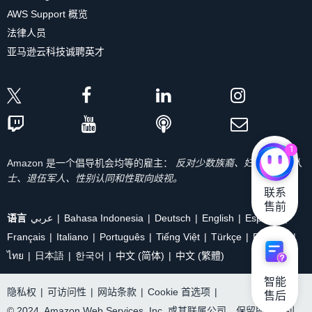
AWS Support 概览
法律人员
亚马逊云科技诚聘英才
1
Amazon 是一个倡导机会均等的雇主：
反对少数族裔、妇女、残疾人
士、退伍军人、性别认同和性取向歧视。
联系

售前
语言
عربي
Bahasa Indonesia
Deutsch
English
Español
Français
Italiano
Português
Tiếng Việt
Türkçe
Ρусский
ไทย
日本語
한국어
中文 (简体)
中文 (繁體)
智能

隐私权
|
可访问性
|
网站条款
|
Cookie 首选项
|
售后
© 2024, Amazon Web Services, Inc. 或其联属公司。保留所有权利。