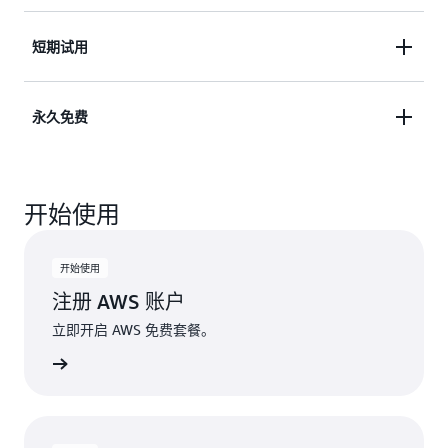
AWS 之旅。同时获得 30 余项永久免费服务的访问权
限。免费探索和试用 AWS 服务，最长可达 6 个月。
使用即用即付定价模式访问我们完整的 150 多项
短期试用
AWS 产品服务组合，并享受 30 余项永久免费服务。
让您可以安心构建和扩展您的解决方案。满怀信心地
通过免费短期试用体验精选 AWS 服务。使用服务即
永久免费
构建并扩展您的解决方案。
开启短期试用，并可将符合条件的服务抵扣金用于抵
扣超出试用限制所产生的费用。
试用具有月度使用限额的永久免费服务。当用户超出
开始使用
免费使用限额或访问不在免费套餐范围内的功能时，
系统会自动使用服务抵扣金支付额外费用。
开始使用
注册 AWS 账户
立即开启 AWS 免费套餐。
WS 账户