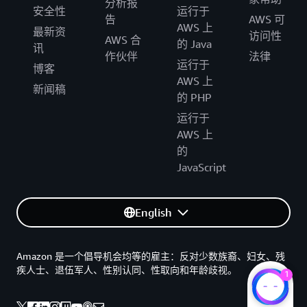
分析报
安全性
运行于
告
AWS 可
AWS 上
最新资
访问性
AWS 合
的 Java
讯
作伙伴
法律
运行于
博客
AWS 上
新闻稿
的 PHP
运行于
AWS 上
的
JavaScript
English
Amazon 是一个倡导机会均等的雇主：反对少数族裔、妇女、残
疾人士、退伍军人、性别认同、性取向和年龄歧视。
1