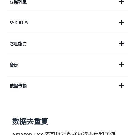
存储容量
存储容量的价格取决于您为文件系统选择的部署类型
SSD IOPS
（单可用区或多可用区）和存储类型（SSD 或
HDD）。
默认情况下，每 GB 的 SSD 存储包含 3 IOPS。您可
吞吐能力
以选择预置更高级别的 IOPS，并为预置的超出本月
您每月为针对文件系统预置的平均存储量支付费用，
包含费用的平均 IOPS 付费，以“IOPS-月”为单位。
以“GB-月”为单位，如定价示例所示。
吞吐能力的价格取决于您为文件系统选择的部署类型
备份
（单可用区或多可用区）。
自动备份和用户发起的备份都会产生备份存储费用。
数据传输
您每月为针对文件系统预置的平均吞吐能力支付费
备份是增量的，这意味着只保存最近备份之后的更
用，以“MBps-月”为单位。 对于多可用区文件系统，
改，不重复保存数据，让您能够节约存储成本。您每
在可用区之间传输数据以进行数据复制的成本包含在
在同一个区域中跨可用区（AZ）或 VPC 对等连接“传
月为平均备份存储量支付费用，以“GB-月”为单位。
吞吐能力价格中。
入”和“传出”Amazon FSx 的数据的收费费率与同一区
数据去重复
域内中的数据传输费率相同。 请注意，对于多可用
区文件系统，在可用区之间复制数据导致的数据传输
Amazon FSx 还可以对数据执行去重和压缩。