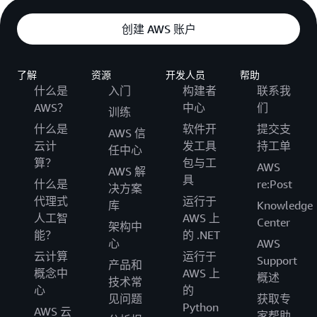
创建 AWS 账户
了解
资源
开发人员
帮助
什么是
入门
构建者
联系我
AWS？
中心
们
训练
什么是
软件开
提交支
AWS 信
云计
发工具
持工单
任中心
算？
包与工
AWS
AWS 解
具
什么是
re:Post
决方案
代理式
运行于
库
Knowledge
人工智
AWS 上
Center
架构中
能？
的 .NET
心
AWS
云计算
运行于
Support
产品和
概念中
AWS 上
概述
技术常
心
的
见问题
获取专
Python
AWS 云
家帮助