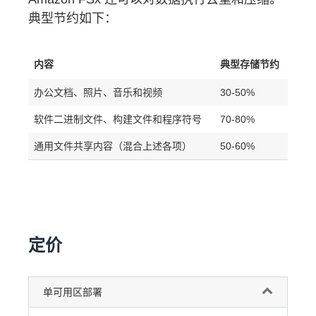
包含在吞吐能力价格中。
典型节约如下：
数据从 Amazon FSx 传出到另一个区域（包括在区域
间复制备份）按特定区域间传输的区域间费率收费。
内容
典型存储节约
办公文档、照片、音乐和视频
30-50%
软件二进制文件、构建文件和程序符号
70-80%
通用文件共享内容（混合上述各项）
50-60%
定价
单可用区部署